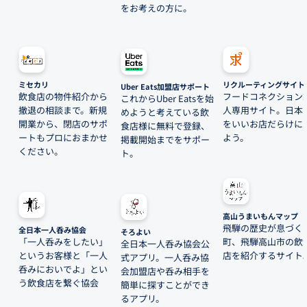
をお考えの方に。
ミセカリ
リクルーティングサイト
Uber Eats加盟店サポート
飲食店の物件紹介から
フードコネクション
これからUber Eatsを始
撤退の相談まで。新規
人専用サイト。日本
めようと考えている飲
開業から、閉店のサポ
をいいお店だらけに
食店様に無料で登録、
ートもプロにおまかせ
よう。
掲載開始までをサポー
ください。
ト。
高山うまいもんマップ
飛騨の歴史が息づく
全日本一人呑み協会
そろよい
「一人呑みをしたい」
町、飛騨高山市の飲
全日本一人呑み協会公
というお客様と「一人
店を紹介するサイト
式アプリ。一人呑み協
呑みにおいでよ」とい
会加盟店や呑み相手を
う飲食店を繋ぐ協会
簡単に探すことができ
るアプリ。