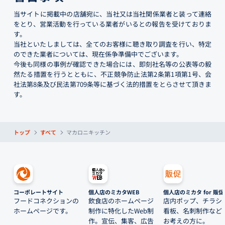
当サイトに掲載中の店舗宛に、当社又は当社関係業者と装って連絡
をとり、営業活動を行っている業者がいるとの報告を受けておりま
す。
当社といたしましては、全てのお客様に聴き取り調査を行い、特定
のできた業者については、現在係争準備中でございます。
今後も同様の事例が確認できた場合には、即刻社名等の公表等の毅
然たる措置を行うとともに、不正競争防止法第2条第1項第1号、会
社法第8条及び民法第709条等に基づく法的措置をとらさせて頂きま
す。
トップ
すべて
マカロニキッチン
コーポレートサイト
個人店のミカタWEB
個人店のミカタ for 販促
フードコネクションの
飲食店のホームページ
店内ポップ、チラシ
ホームページです。
制作に特化したWeb制
看板、名刺制作など
作。宣伝、集客、広告
お考えの方に。