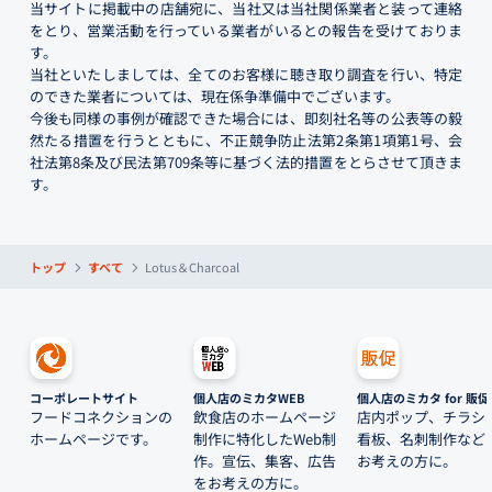
当サイトに掲載中の店舗宛に、当社又は当社関係業者と装って連絡
をとり、営業活動を行っている業者がいるとの報告を受けておりま
す。
当社といたしましては、全てのお客様に聴き取り調査を行い、特定
のできた業者については、現在係争準備中でございます。
今後も同様の事例が確認できた場合には、即刻社名等の公表等の毅
然たる措置を行うとともに、不正競争防止法第2条第1項第1号、会
社法第8条及び民法第709条等に基づく法的措置をとらさせて頂きま
す。
トップ
すべて
Lotus＆Charcoal
コーポレートサイト
個人店のミカタWEB
個人店のミカタ for 販促
フードコネクションの
飲食店のホームページ
店内ポップ、チラシ
ホームページです。
制作に特化したWeb制
看板、名刺制作など
作。宣伝、集客、広告
お考えの方に。
をお考えの方に。