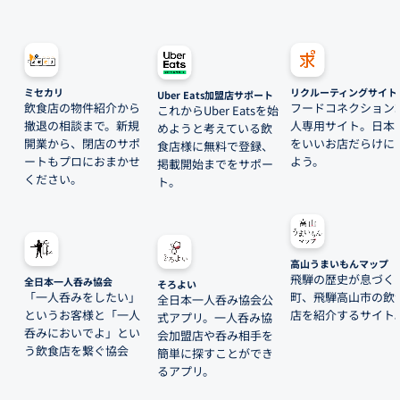
ミセカリ
リクルーティングサイト
Uber Eats加盟店サポート
飲食店の物件紹介から
フードコネクション
これからUber Eatsを始
撤退の相談まで。新規
人専用サイト。日本
めようと考えている飲
開業から、閉店のサポ
をいいお店だらけに
食店様に無料で登録、
ートもプロにおまかせ
よう。
掲載開始までをサポー
ください。
ト。
高山うまいもんマップ
飛騨の歴史が息づく
全日本一人呑み協会
そろよい
「一人呑みをしたい」
町、飛騨高山市の飲
全日本一人呑み協会公
というお客様と「一人
店を紹介するサイト
式アプリ。一人呑み協
呑みにおいでよ」とい
会加盟店や呑み相手を
う飲食店を繋ぐ協会
簡単に探すことができ
るアプリ。