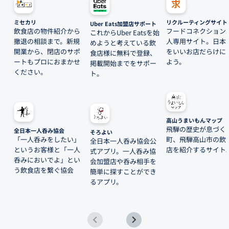
ミセカリ
リクルーティングサイト
Uber Eats加盟店サポート
飲食店の物件紹介から
フードコネクション
これからUber Eatsを始
撤退の相談まで。新規
人専用サイト。日本
めようと考えている飲
開業から、閉店のサポ
をいいお店だらけに
食店様に無料で登録、
ートもプロにおまかせ
よう。
掲載開始までをサポー
ください。
ト。
高山うまいもんマップ
飛騨の歴史が息づく
全日本一人呑み協会
そろよい
「一人呑みをしたい」
町、飛騨高山市の飲
全日本一人呑み協会公
というお客様と「一人
店を紹介するサイト
式アプリ。一人呑み協
呑みにおいでよ」とい
会加盟店や呑み相手を
う飲食店を繋ぐ協会
簡単に探すことができ
るアプリ。