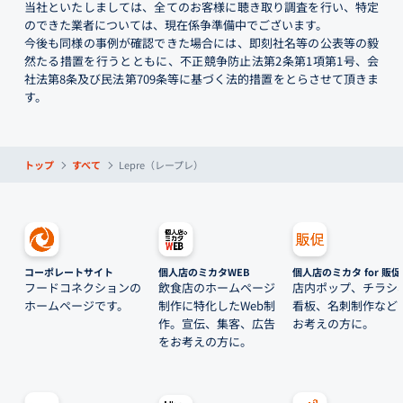
当社といたしましては、全てのお客様に聴き取り調査を行い、特定
のできた業者については、現在係争準備中でございます。
今後も同様の事例が確認できた場合には、即刻社名等の公表等の毅
然たる措置を行うとともに、不正競争防止法第2条第1項第1号、会
社法第8条及び民法第709条等に基づく法的措置をとらさせて頂きま
す。
トップ
すべて
Lepre（レープレ）
コーポレートサイト
個人店のミカタWEB
個人店のミカタ for 販促
フードコネクションの
飲食店のホームページ
店内ポップ、チラシ
ホームページです。
制作に特化したWeb制
看板、名刺制作など
作。宣伝、集客、広告
お考えの方に。
をお考えの方に。