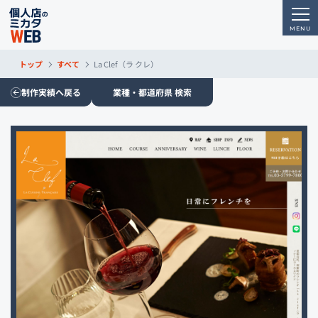
トップ
すべて
La Clef（ラ クレ）
制作実績へ戻る
業種・都道府県 検索