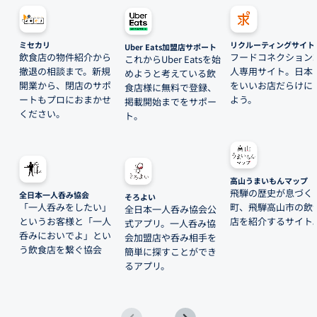
ミセカリ
リクルーティングサイト
Uber Eats加盟店サポート
飲食店の物件紹介から
フードコネクション
これからUber Eatsを始
撤退の相談まで。新規
人専用サイト。日本
めようと考えている飲
開業から、閉店のサポ
をいいお店だらけに
食店様に無料で登録、
ートもプロにおまかせ
よう。
掲載開始までをサポー
ください。
ト。
高山うまいもんマップ
飛騨の歴史が息づく
全日本一人呑み協会
そろよい
「一人呑みをしたい」
町、飛騨高山市の飲
全日本一人呑み協会公
というお客様と「一人
店を紹介するサイト
式アプリ。一人呑み協
呑みにおいでよ」とい
会加盟店や呑み相手を
う飲食店を繋ぐ協会
簡単に探すことができ
るアプリ。