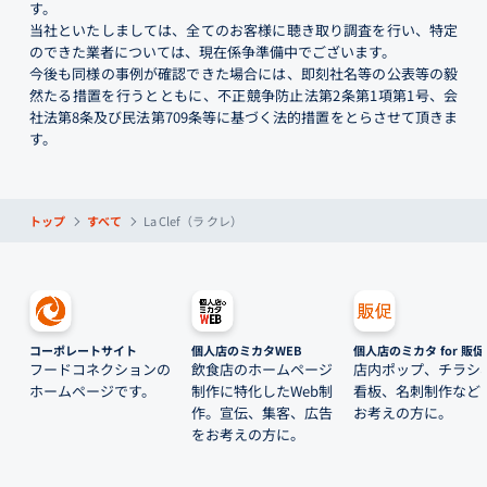
す。
当社といたしましては、全てのお客様に聴き取り調査を行い、特定
のできた業者については、現在係争準備中でございます。
今後も同様の事例が確認できた場合には、即刻社名等の公表等の毅
然たる措置を行うとともに、不正競争防止法第2条第1項第1号、会
社法第8条及び民法第709条等に基づく法的措置をとらさせて頂きま
す。
トップ
すべて
La Clef（ラ クレ）
コーポレートサイト
個人店のミカタWEB
個人店のミカタ for 販促
フードコネクションの
飲食店のホームページ
店内ポップ、チラシ
ホームページです。
制作に特化したWeb制
看板、名刺制作など
作。宣伝、集客、広告
お考えの方に。
をお考えの方に。