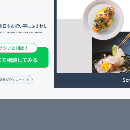
念日やお祝い事にふさわし
ごせる雰囲気が好評です。
サクッと相談！
ュールワインを楽しめるイ
NEで相談してみる
伝えることを主軸に、平日
オープン時からの利用を増
資料ダウンロード
Scr