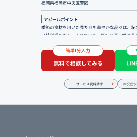
福岡県福岡市中央区警固
アピールポイント
季節の食材を用いた見た目も華やかな品々は、記
い特別感もあり、それでいて、肩ひじ張らずに過
普段のお食事にも気軽にご利用ください。
簡単
分入力
1
和のエッセンスを加えた創作性溢れる逸品とナチ
無料で相談してみる
LI
タリアンです。アラカルトとワインの楽しみ方を
のランチや土日祝日の昼飲みなどの認知も広め、
やすことも目的としています。
サービス資料請求
お役立ち