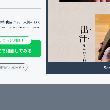
の和食店です。 人気のおで
していることを伝え、おで
どの利用シーンを紹介し、
サクッと相談！
す。
NEで相談してみる
ください。 記念日や誕生日
・出張の際の一人飲みとい
です。
資料ダウンロード
Scr