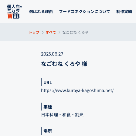
選ばれる理由
フードコネクションについて
制作実績
トップ
すべて
なごむね くろや
2025.06.27
なごむね くろや 様
URL
https://www.kuroya-kagoshima.net/
業種
日本料理・和食・割烹
場所