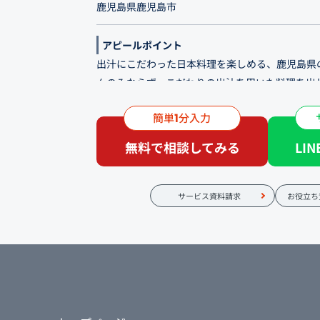
鹿児島県鹿児島市
アピールポイント
出汁にこだわった日本料理を楽しめる、鹿児島県
んのみならず、こだわりの出汁を用いた料理を出
ん以外の魅力を打ち出しています。接待、会食な
簡単
分入力
1
新規のお客様のご来店に繋げるよう制作していま
無料で相談してみる
LI
四季折々の一皿を通して、その奥深さをお愉しみ
などのお祝いの席をはじめ、気軽な接待・ご会食
ったビジネスシーンにもご利用いただければ幸い
サービス資料請求
お役立ち