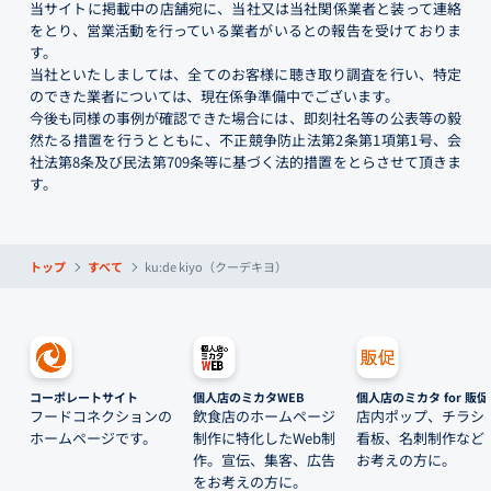
当サイトに掲載中の店舗宛に、当社又は当社関係業者と装って連絡
をとり、営業活動を行っている業者がいるとの報告を受けておりま
す。
当社といたしましては、全てのお客様に聴き取り調査を行い、特定
のできた業者については、現在係争準備中でございます。
今後も同様の事例が確認できた場合には、即刻社名等の公表等の毅
然たる措置を行うとともに、不正競争防止法第2条第1項第1号、会
社法第8条及び民法第709条等に基づく法的措置をとらさせて頂きま
す。
トップ
すべて
ku:de kiyo（クーデキヨ）
コーポレートサイト
個人店のミカタWEB
個人店のミカタ for 販促
フードコネクションの
飲食店のホームページ
店内ポップ、チラシ
ホームページです。
制作に特化したWeb制
看板、名刺制作など
作。宣伝、集客、広告
お考えの方に。
をお考えの方に。