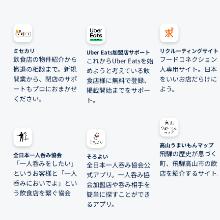
ミセカリ
リクルーティングサイト
Uber Eats加盟店サポート
飲食店の物件紹介から
フードコネクション
これからUber Eatsを始
撤退の相談まで。新規
人専用サイト。日本
めようと考えている飲
開業から、閉店のサポ
をいいお店だらけに
食店様に無料で登録、
ートもプロにおまかせ
よう。
掲載開始までをサポー
ください。
ト。
高山うまいもんマップ
飛騨の歴史が息づく
全日本一人呑み協会
そろよい
「一人呑みをしたい」
町、飛騨高山市の飲
全日本一人呑み協会公
というお客様と「一人
店を紹介するサイト
式アプリ。一人呑み協
呑みにおいでよ」とい
会加盟店や呑み相手を
う飲食店を繋ぐ協会
簡単に探すことができ
るアプリ。