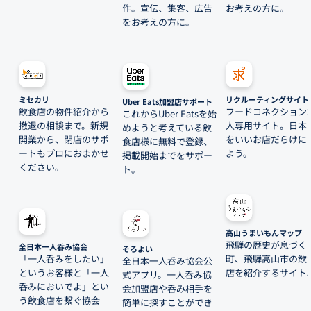
作。宣伝、集客、広告
お考えの方に。
をお考えの方に。
ミセカリ
リクルーティングサイト
Uber Eats加盟店サポート
飲食店の物件紹介から
フードコネクション
これからUber Eatsを始
撤退の相談まで。新規
人専用サイト。日本
めようと考えている飲
開業から、閉店のサポ
をいいお店だらけに
食店様に無料で登録、
ートもプロにおまかせ
よう。
掲載開始までをサポー
ください。
ト。
高山うまいもんマップ
飛騨の歴史が息づく
全日本一人呑み協会
そろよい
「一人呑みをしたい」
町、飛騨高山市の飲
全日本一人呑み協会公
というお客様と「一人
店を紹介するサイト
式アプリ。一人呑み協
呑みにおいでよ」とい
会加盟店や呑み相手を
う飲食店を繋ぐ協会
簡単に探すことができ