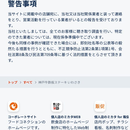
警告事項
当サイトに掲載中の店舗宛に、当社又は当社関係業者と装って連絡
をとり、営業活動を行っている業者がいるとの報告を受けておりま
す。
当社といたしましては、全てのお客様に聴き取り調査を行い、特定
のできた業者については、現在係争準備中でございます。
今後も同様の事例が確認できた場合には、即刻社名等の公表等の毅
然たる措置を行うとともに、不正競争防止法第2条第1項第1号、会
社法第8条及び民法第709条等に基づく法的措置をとらさせて頂きま
す。
トップ
すべて
神戸牛鉄板ステーキ いわさき
コーポレートサイト
個人店のミカタWEB
個人店のミカタ for 販促
フードコネクションの
飲食店のホームページ
店内ポップ、チラシ
ホームページです。
制作に特化したWeb制
看板、名刺制作など