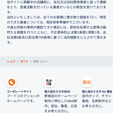
当サイトに掲載中の店舗宛に、当社又は当社関係業者と装って連絡
をとり、営業活動を行っている業者がいるとの報告を受けておりま
す。
当社といたしましては、全てのお客様に聴き取り調査を行い、特定
のできた業者については、現在係争準備中でございます。
今後も同様の事例が確認できた場合には、即刻社名等の公表等の毅
然たる措置を行うとともに、不正競争防止法第2条第1項第1号、会
社法第8条及び民法第709条等に基づく法的措置をとらさせて頂きま
す。
トップ
すべて
喫茶 エルベ
コーポレートサイト
個人店のミカタWEB
個人店のミカタ for 販促
フードコネクションの
飲食店のホームページ
店内ポップ、チラシ
ホームページです。
制作に特化したWeb制
看板、名刺制作など
作。宣伝、集客、広告
お考えの方に。
をお考えの方に。