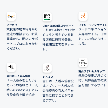
ミセカリ
リクルーティングサイト
Uber Eats加盟店サポート
飲食店の物件紹介から
フードコネクション
これからUber Eatsを始
撤退の相談まで。新規
人専用サイト。日本
めようと考えている飲
開業から、閉店のサポ
をいいお店だらけに
食店様に無料で登録、
ートもプロにおまかせ
よう。
掲載開始までをサポー
ください。
ト。
高山うまいもんマップ
飛騨の歴史が息づく
全日本一人呑み協会
そろよい
「一人呑みをしたい」
町、飛騨高山市の飲
全日本一人呑み協会公
というお客様と「一人
店を紹介するサイト
式アプリ。一人呑み協
呑みにおいでよ」とい
会加盟店や呑み相手を
う飲食店を繋ぐ協会
簡単に探すことができ
るアプリ。