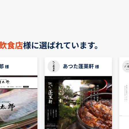
飲食店
様に選ばれています。
郎
あつた蓬莱軒
様
様