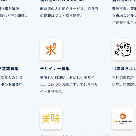
困り事を解決！
飲食店の人材紹介サービス。飲食店
豊洲市場、築
店情報などを公開中。
の転職はプロと探す時代。
立市場など多
ご紹介するこ
グ営業募集
デザイナー募集
目黒ほろよ
、飲食人のシゴ
美味しい料理に、おいしいデザイ
当社の直営店
ルタント募集中。
ン。ついついお腹がすいてしまうサ
い党。目黒駅
イトを作ろう。