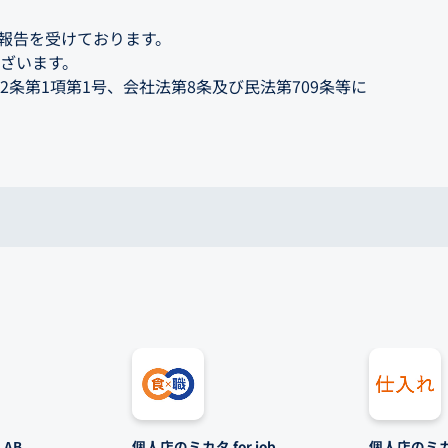
報告を受けております。
ざいます。
第1項第1号、会社法第8条及び民法第709条等に
AB
個人店のミカタ for job
個人店のミカタ