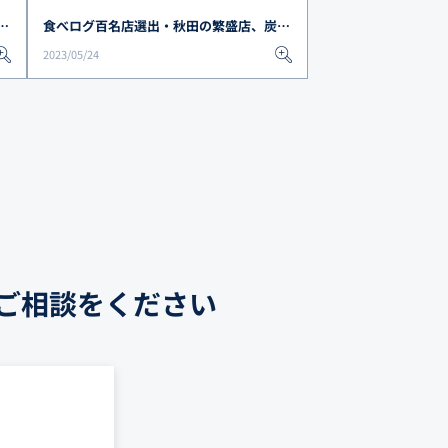
屋」ホームページ制作で反響＆集客効果を上げたお客様の声を紹介
食べログ百名店選出・秋田の繁盛店、炭火焼肉久がフードコネクションを選び続ける理由、お客様の評価&評判をショートインタビュー
2023/05/24
ご相談をください