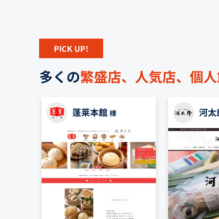
PICK UP!
多くの
繁盛店、人気店、個人
蓬莱本館
河太
様