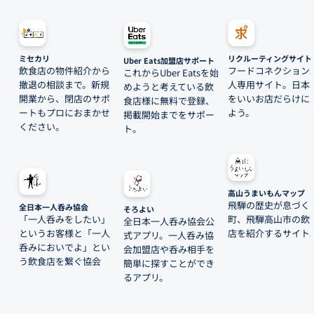
ミセカリ
リクルーティングサイト
Uber Eats加盟店サポート
飲食店の物件紹介から
フードコネクション
これからUber Eatsを始
撤退の相談まで。新規
人専用サイト。日本
めようと考えている飲
開業から、閉店のサポ
をいいお店だらけに
食店様に無料で登録、
ートもプロにおまかせ
よう。
掲載開始までをサポー
ください。
ト。
高山うまいもんマップ
飛騨の歴史が息づく
全日本一人呑み協会
そろよい
「一人呑みをしたい」
町、飛騨高山市の飲
全日本一人呑み協会公
というお客様と「一人
店を紹介するサイト
式アプリ。一人呑み協
呑みにおいでよ」とい
会加盟店や呑み相手を
う飲食店を繋ぐ協会
簡単に探すことができ
るアプリ。