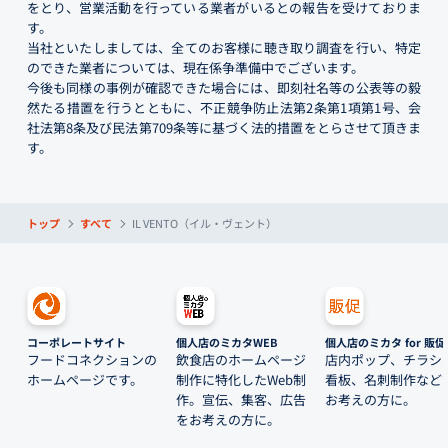
をとり、営業活動を行っている業者がいるとの報告を受けておりま
す。
当社といたしましては、全てのお客様に聴き取り調査を行い、特定
のできた業者については、現在係争準備中でございます。
今後も同様の事例が確認できた場合には、即刻社名等の公表等の毅
然たる措置を行うとともに、不正競争防止法第2条第1項第1号、会
社法第8条及び民法第709条等に基づく法的措置をとらさせて頂きま
す。
トップ
すべて
IL VENTO（イル・ヴェント）
コーポレートサイト
個人店のミカタWEB
個人店のミカタ for 販促
フードコネクションの
飲食店のホームページ
店内ポップ、チラシ
ホームページです。
制作に特化したWeb制
看板、名刺制作など
作。宣伝、集客、広告
お考えの方に。
をお考えの方に。