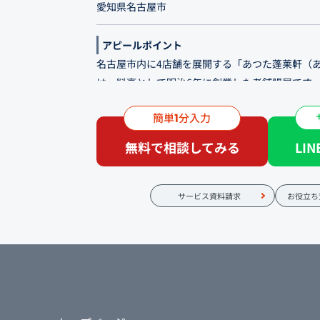
愛知県名古屋市
アピールポイント
名古屋市内に4店舗を展開する「あつた蓬莱軒（
は、料亭として明治6年に創業した老舗鰻屋です。
テンツをわかりやすくし、既存サイトの内容を整
簡単
分入力
1
の導線がスムーズになるようにフルリニューアル
無料で相談してみる
LI
継ぎ足しのタレをまとわせ備長炭で香ばしく焼き
昔から変わらぬ伝統の味。 一人でも多くの方に
よりの喜びでございます。 お持ち帰り専門の店
サービス資料請求
お役立ち
ご利用ください。