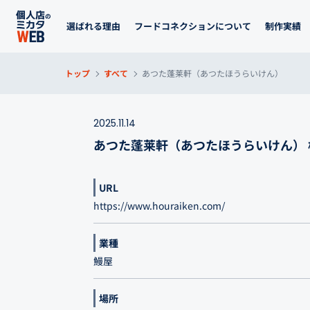
選ばれる理由
フードコネクションについて
制作実績
トップ
すべて
あつた蓬莱軒（あつたほうらいけん）
2025.11.14
あつた蓬莱軒（あつたほうらいけん） 
URL
https://www.houraiken.com/
業種
鰻屋
場所