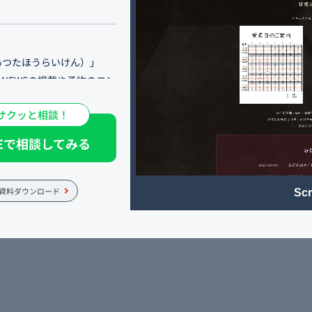
あつたほうらいけん）」
NEWSの掲載や予約のコン
理しつつ、より各内容紹介
サクッと相談！
しました。
NEで相談してみる
上げた職人謹製の逸品は、
愉しんでいただくことが、何
舗、松坂屋地下店もお気軽に
資料ダウンロード
Scr