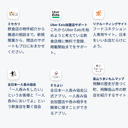
ミセカリ
リクルーティングサイト
Uber Eats加盟店サポート
飲食店の物件紹介から
フードコネクション
これからUber Eatsを始
撤退の相談まで。新規
人専用サイト。日本
めようと考えている飲
開業から、閉店のサポ
をいいお店だらけに
食店様に無料で登録、
ートもプロにおまかせ
よう。
掲載開始までをサポー
ください。
ト。
高山うまいもんマップ
飛騨の歴史が息づく
全日本一人呑み協会
そろよい
「一人呑みをしたい」
町、飛騨高山市の飲
全日本一人呑み協会公
というお客様と「一人
店を紹介するサイト
式アプリ。一人呑み協
呑みにおいでよ」とい
会加盟店や呑み相手を
う飲食店を繋ぐ協会
簡単に探すことができ
るアプリ。