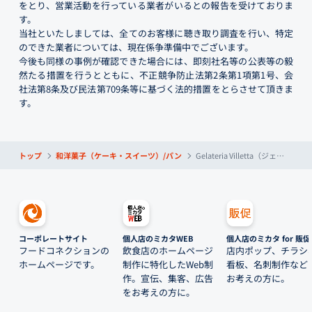
をとり、営業活動を行っている業者がいるとの報告を受けておりま
す。
当社といたしましては、全てのお客様に聴き取り調査を行い、特定
のできた業者については、現在係争準備中でございます。
今後も同様の事例が確認できた場合には、即刻社名等の公表等の毅
然たる措置を行うとともに、不正競争防止法第2条第1項第1号、会
社法第8条及び民法第709条等に基づく法的措置をとらさせて頂きま
す。
トップ
和洋菓子（ケーキ・スイーツ）/パン
Gelateria Villetta（ジェラテリア ヴィレッタ）
コーポレートサイト
個人店のミカタWEB
個人店のミカタ for 販促
フードコネクションの
飲食店のホームページ
店内ポップ、チラシ
ホームページです。
制作に特化したWeb制
看板、名刺制作など
作。宣伝、集客、広告
お考えの方に。
をお考えの方に。