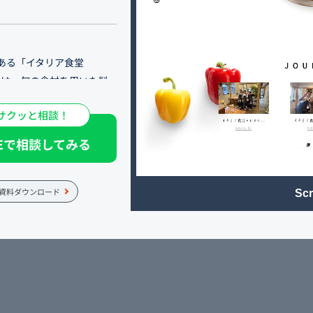
ある「イタリア食堂
さは、旬の食材を用いた料
楽しむ食事の時間にありま
サクッと相談！
的であり、新規のお客様のご
NEで相談してみる
の奥で旬の食材を用いたイタ
イン、スタッフの何気ない
資料ダウンロード
Scr
す。 だからこそ、訪れるた
っています。 デートや記念
。