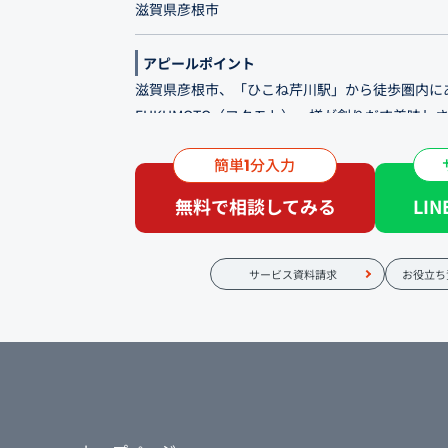
滋賀県彦根市
アピールポイント
滋賀県彦根市、「ひこね芹川駅」から徒歩圏内に
FUKUMOTO（フクモト）」様が創りだす美味し
理や厳選したワイン、そして居心地の良い空間で
簡単
分入力
1
す。 店舗の情報発信と認知アップが主な制作目
予約に繋げていくことを目指しています。
無料で相談してみる
LI
扉を開けると、ふわっと広がる甘い香り―。 そ
リアンをご提供しています。 料理やおすすめのワ
サービス資料請求
お役立ち
仕草。 その日によって、店の空気感は少し違いま
びに小さな発見がある。 そんな店でありたいと思
日、ご家族でのひとときにもぜひご利用ください