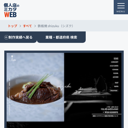
トップ
すべて
鉄板焼 shizuku（シズク）
制作実績へ戻る
業種・都道府県 検索