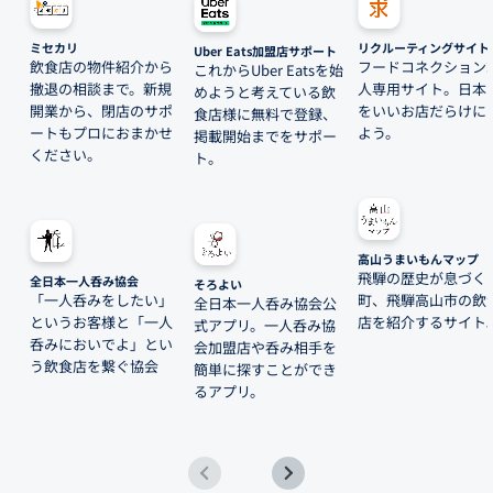
ミセカリ
リクルーティングサイト
Uber Eats加盟店サポート
飲食店の物件紹介から
フードコネクション
これからUber Eatsを始
撤退の相談まで。新規
人専用サイト。日本
めようと考えている飲
開業から、閉店のサポ
をいいお店だらけに
食店様に無料で登録、
ートもプロにおまかせ
よう。
掲載開始までをサポー
ください。
ト。
高山うまいもんマップ
飛騨の歴史が息づく
全日本一人呑み協会
そろよい
「一人呑みをしたい」
町、飛騨高山市の飲
全日本一人呑み協会公
というお客様と「一人
店を紹介するサイト
式アプリ。一人呑み協
呑みにおいでよ」とい
会加盟店や呑み相手を
う飲食店を繋ぐ協会
簡単に探すことができ
るアプリ。