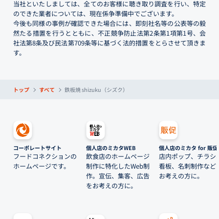
当社といたしましては、全てのお客様に聴き取り調査を行い、特定
のできた業者については、現在係争準備中でございます。
今後も同様の事例が確認できた場合には、即刻社名等の公表等の毅
然たる措置を行うとともに、不正競争防止法第2条第1項第1号、会
社法第8条及び民法第709条等に基づく法的措置をとらさせて頂きま
す。
トップ
すべて
鉄板焼 shizuku（シズク）
コーポレートサイト
個人店のミカタWEB
個人店のミカタ for 販促
フードコネクションの
飲食店のホームページ
店内ポップ、チラシ
ホームページです。
制作に特化したWeb制
看板、名刺制作など
作。宣伝、集客、広告
お考えの方に。
をお考えの方に。