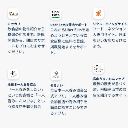
ミセカリ
リクルーティングサイト
Uber Eats加盟店サポート
飲食店の物件紹介から
フードコネクション
これからUber Eatsを始
撤退の相談まで。新規
人専用サイト。日本
めようと考えている飲
開業から、閉店のサポ
をいいお店だらけに
食店様に無料で登録、
ートもプロにおまかせ
よう。
掲載開始までをサポー
ください。
ト。
高山うまいもんマップ
飛騨の歴史が息づく
全日本一人呑み協会
そろよい
「一人呑みをしたい」
町、飛騨高山市の飲
全日本一人呑み協会公
というお客様と「一人
店を紹介するサイト
式アプリ。一人呑み協
呑みにおいでよ」とい
会加盟店や呑み相手を
う飲食店を繋ぐ協会
簡単に探すことができ
るアプリ。