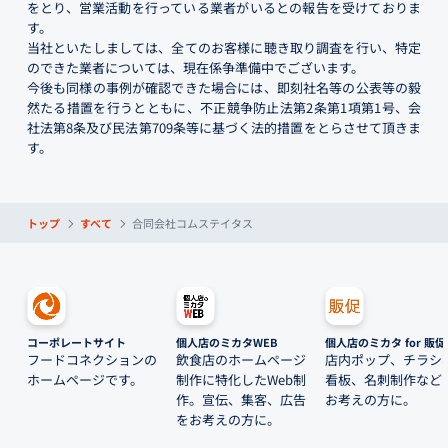
をとり、営業活動を行っている業者がいるとの報告を受けておりま
す。
当社といたしましては、全てのお客様に聴き取り調査を行い、特定
のできた業者については、現在係争準備中でございます。
今後も同様の事例が確認できた場合には、即刻社名等の公表等の毅
然たる措置を行うとともに、不正競争防止法第2条第1項第1号、会
社法第8条及び民法第709条等に基づく法的措置をとらさせて頂きま
す。
トップ
すべて
合同会社コムステイタス
コーポレートサイト
個人店のミカタWEB
個人店のミカタ for 販促
フードコネクションの
飲食店のホームページ
店内ポップ、チラシ
ホームページです。
制作に特化したWeb制
看板、名刺制作など
作。宣伝、集客、広告
お考えの方に。
をお考えの方に。