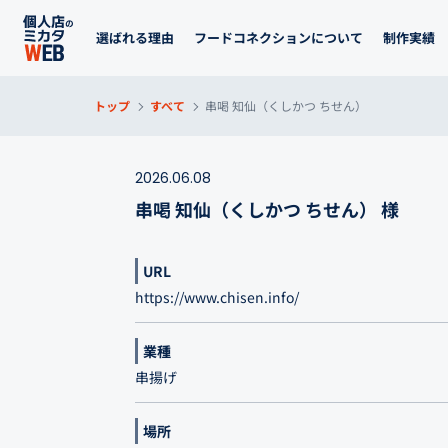
選ばれる理由
フードコネクションについて
制作実績
トップ
すべて
串喝 知仙（くしかつ ちせん）
2026.06.08
串喝 知仙（くしかつ ちせん） 様
URL
https://www.chisen.info/
業種
串揚げ
場所