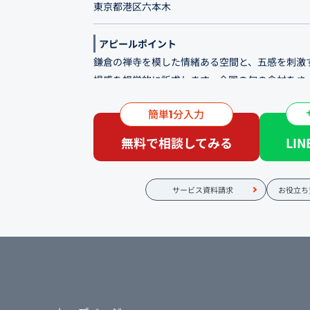
東京都港区六本木
アピールポイント
鎌倉の禅寺を模した情緒ある空間と、五感を刺激
場感を視覚的に訴求します。全国の旬の食材をさ
調理と、有資格の店主が厳選した多彩な日本酒・
簡単
分入力
1
あふれる上質な食体験をデザインで表現し、新規
す。
無料で相談してみる
LI
「六本木駅」より程近く。東京都港区六本木に暖
は、昭和50年の創業以来、この地で愛され続け
サービス資料請求
お役立ち
理店です。接待、会食、記念日、誕生日など、特