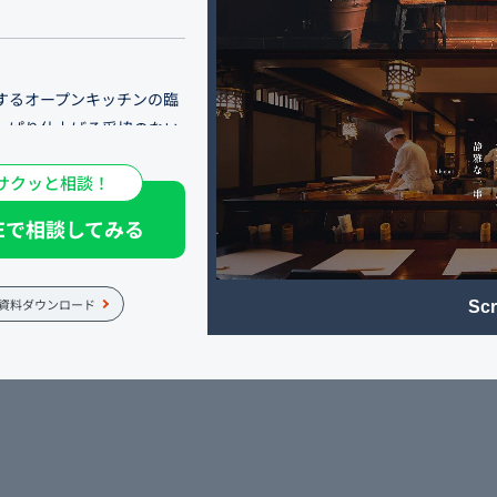
するオープンキッチンの臨
っぱり仕上げる妥協のない
ワインの魅力を発信。情緒
サクッと相談！
集客と予約獲得へ繋げま
NEで相談してみる
簾を掲げる「串喝 知仙」様
る老舗の高級串揚げ・日本料
資料ダウンロード
Scr
別な日のディナーにぜひ。