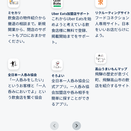
ミセカリ
リクルーティングサイト
Uber Eats加盟店サポート
飲食店の物件紹介から
フードコネクション
これからUber Eatsを始
撤退の相談まで。新規
人専用サイト。日本
めようと考えている飲
開業から、閉店のサポ
をいいお店だらけに
食店様に無料で登録、
ートもプロにおまかせ
よう。
掲載開始までをサポー
ください。
ト。
高山うまいもんマップ
飛騨の歴史が息づく
全日本一人呑み協会
そろよい
「一人呑みをしたい」
町、飛騨高山市の飲
全日本一人呑み協会公
というお客様と「一人
店を紹介するサイト
式アプリ。一人呑み協
呑みにおいでよ」とい
会加盟店や呑み相手を
う飲食店を繋ぐ協会
簡単に探すことができ
るアプリ。