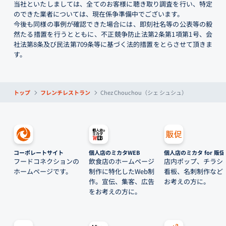
当社といたしましては、全てのお客様に聴き取り調査を行い、特定
のできた業者については、現在係争準備中でございます。
今後も同様の事例が確認できた場合には、即刻社名等の公表等の毅
然たる措置を行うとともに、不正競争防止法第2条第1項第1号、会
社法第8条及び民法第709条等に基づく法的措置をとらさせて頂きま
す。
トップ
フレンチレストラン
Chez Chouchou（シェ シュシュ）
コーポレートサイト
個人店のミカタWEB
個人店のミカタ for 販促
フードコネクションの
飲食店のホームページ
店内ポップ、チラシ
ホームページです。
制作に特化したWeb制
看板、名刺制作など
作。宣伝、集客、広告
お考えの方に。
をお考えの方に。