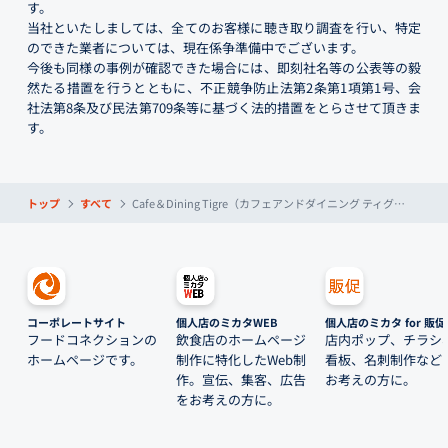
す。
当社といたしましては、全てのお客様に聴き取り調査を行い、特定
のできた業者については、現在係争準備中でございます。
今後も同様の事例が確認できた場合には、即刻社名等の公表等の毅
然たる措置を行うとともに、不正競争防止法第2条第1項第1号、会
社法第8条及び民法第709条等に基づく法的措置をとらさせて頂きま
す。
トップ
すべて
Cafe＆Dining Tigre（カフェアンドダイニング ティグレ）
コーポレートサイト
個人店のミカタWEB
個人店のミカタ for 販促
フードコネクションの
飲食店のホームページ
店内ポップ、チラシ
ホームページです。
制作に特化したWeb制
看板、名刺制作など
作。宣伝、集客、広告
お考えの方に。
をお考えの方に。