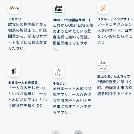
ミセカリ
リクルーティングサイト
Uber Eats加盟店サポート
飲食店の物件紹介から
フードコネクション
これからUber Eatsを始
撤退の相談まで。新規
人専用サイト。日本
めようと考えている飲
開業から、閉店のサポ
をいいお店だらけに
食店様に無料で登録、
ートもプロにおまかせ
よう。
掲載開始までをサポー
ください。
ト。
高山うまいもんマップ
飛騨の歴史が息づく
全日本一人呑み協会
そろよい
「一人呑みをしたい」
町、飛騨高山市の飲
全日本一人呑み協会公
というお客様と「一人
店を紹介するサイト
式アプリ。一人呑み協
呑みにおいでよ」とい
会加盟店や呑み相手を
う飲食店を繋ぐ協会
簡単に探すことができ
るアプリ。