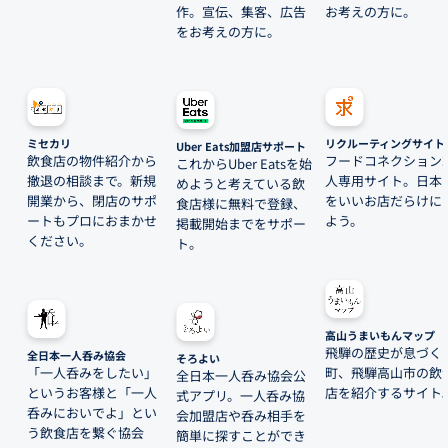
作。宣伝、集客、広告
お考えの方に。
をお考えの方に。
ミセカリ
リクルーティングサイト
Uber Eats加盟店サポート
飲食店の物件紹介から
フードコネクション
これからUber Eatsを始
撤退の相談まで。新規
人専用サイト。日本
めようと考えている飲
開業から、閉店のサポ
をいいお店だらけに
食店様に無料で登録、
ートもプロにおまかせ
よう。
掲載開始までをサポー
ください。
ト。
高山うまいもんマップ
飛騨の歴史が息づく
全日本一人呑み協会
そろよい
「一人呑みをしたい」
町、飛騨高山市の飲
全日本一人呑み協会公
というお客様と「一人
店を紹介するサイト
式アプリ。一人呑み協
呑みにおいでよ」とい
会加盟店や呑み相手を
う飲食店を繋ぐ協会
簡単に探すことができ