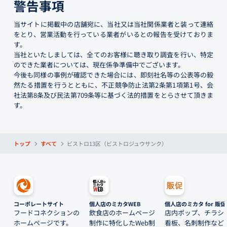
警告事項
当サイトに掲載中の店舗宛に、当社又は当社関係業者と装って連絡
をとり、営業活動を行っている業者がいるとの報告を受けておりま
す。
当社といたしましては、全てのお客様に聴き取り調査を行い、特定
のできた業者については、現在係争準備中でございます。
今後も同様の事例が確認できた場合には、即刻社名等の公表等の毅
然たる措置を行うとともに、不正競争防止法第2条第1項第1号、会
社法第8条及び民法第709条等に基づく法的措置をとらさせて頂きま
す。
トップ
すべて
ビストロ13区（ビストロジュウサンク）
コーポレートサイト
個人店のミカタWEB
個人店のミカタ for 販促
フードコネクションの
飲食店のホームページ
店内ポップ、チラシ
ホームページです。
制作に特化したWeb制
看板、名刺制作など