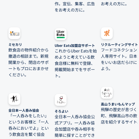
作。宣伝、集客、広告
お考えの方に。
をお考えの方に。
ミセカリ
リクルーティングサイト
Uber Eats加盟店サポート
飲食店の物件紹介から
フードコネクション
これからUber Eatsを始
撤退の相談まで。新規
人専用サイト。日本
めようと考えている飲
開業から、閉店のサポ
をいいお店だらけに
食店様に無料で登録、
ートもプロにおまかせ
よう。
掲載開始までをサポー
ください。
ト。
高山うまいもんマップ
飛騨の歴史が息づく
全日本一人呑み協会
そろよい
「一人呑みをしたい」
町、飛騨高山市の飲
全日本一人呑み協会公
というお客様と「一人
店を紹介するサイト
式アプリ。一人呑み協
呑みにおいでよ」とい
会加盟店や呑み相手を
う飲食店を繋ぐ協会
簡単に探すことができ