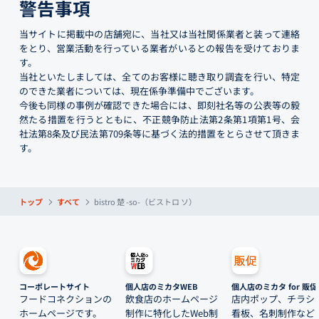
警告事項
当サイトに掲載中の店舗宛に、当社又は当社関係業者と装って連絡
をとり、営業活動を行っている業者がいるとの報告を受けておりま
す。
当社といたしましては、全てのお客様に聴き取り調査を行い、特定
のできた業者については、現在係争準備中でございます。
今後も同様の事例が確認できた場合には、即刻社名等の公表等の毅
然たる措置を行うとともに、不正競争防止法第2条第1項第1号、会
社法第8条及び民法第709条等に基づく法的措置をとらさせて頂きま
す。
トップ
すべて
bistro 楚 -so-（ビストロ ソ）
コーポレートサイト
個人店のミカタWEB
個人店のミカタ for 販促
フードコネクションの
飲食店のホームページ
店内ポップ、チラシ
ホームページです。
制作に特化したWeb制
看板、名刺制作など