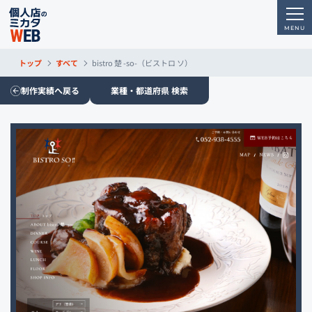
トップ
すべて
bistro 楚 -so-（ビストロ ソ）
制作実績へ戻る
業種・都道府県 検索