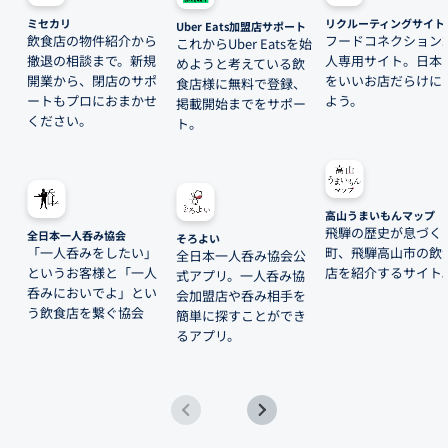
ミセカリ
リクルーティングサイト
Uber Eats加盟店サポート
飲食店の物件紹介から
フードコネクション
これからUber Eatsを始
撤退の相談まで。新規
人専用サイト。日本
めようと考えている飲
開業から、閉店のサポ
をいいお店だらけに
食店様に無料で登録、
ートもプロにおまかせ
よう。
掲載開始までをサポー
ください。
ト。
高山うまいもんマップ
飛騨の歴史が息づく
全日本一人呑み協会
そろよい
「一人呑みをしたい」
町、飛騨高山市の飲
全日本一人呑み協会公
というお客様と「一人
店を紹介するサイト
式アプリ。一人呑み協
呑みにおいでよ」とい
会加盟店や呑み相手を
う飲食店を繋ぐ協会
簡単に探すことができ
るアプリ。