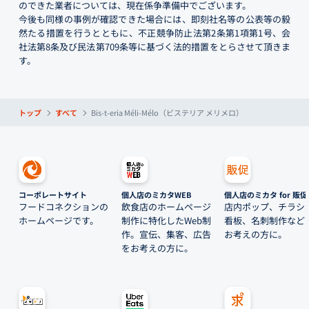
のできた業者については、現在係争準備中でございます。
今後も同様の事例が確認できた場合には、即刻社名等の公表等の毅
然たる措置を行うとともに、不正競争防止法第2条第1項第1号、会
社法第8条及び民法第709条等に基づく法的措置をとらさせて頂きま
す。
トップ
すべて
Bis-t-eria Méli-Mélo（ビステリア メリメロ）
コーポレートサイト
個人店のミカタWEB
個人店のミカタ for 販促
フードコネクションの
飲食店のホームページ
店内ポップ、チラシ
ホームページです。
制作に特化したWeb制
看板、名刺制作など
作。宣伝、集客、広告
お考えの方に。
をお考えの方に。