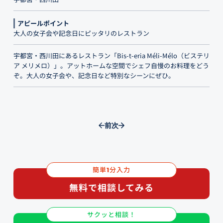
アピールポイント
大人の女子会や記念日にピッタリのレストラン
宇都宮・西川田にあるレストラン「Bis-t-eria Méli-Mélo（ビステリ
ア メリメロ）」。アットホームな空間でシェフ自慢のお料理をどう
ぞ。大人の女子会や、記念日など特別なシーンにぜひ。
前
次
簡単
分入力
1
無料で相談してみる
サクッと相談！