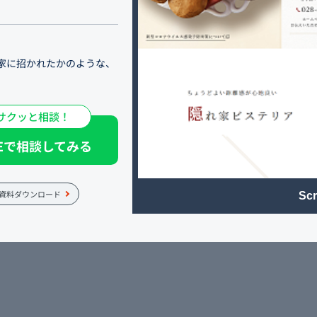
家に招かれたかのような、
サクッと相談！
田にあるフレンチ・イタリア
テリア メリメロ）」。 当店は、
NEで相談してみる
住宅街にございます。 こだ
フのお料理をお楽しみくだ
ランチ・ディナー、デート
資料ダウンロード
Scr
ております。 当店で過ごす
りです。 ヨーロッパ料理を
ております。