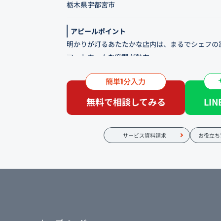
栃木県宇都宮市
アピールポイント
明かりが灯るあたたかな店内は、まるでシェフの
アットホームな空間が魅力
簡単
分入力
大切な方と訪れたい場所。 それが宇都宮市西川
1
ンレストラン 「Bis-t-eria Méli-Mélo（ビス
無料で相談してみる
LI
東武宇都宮線「西川田駅」からほど近く、閑静な
わり抜いた食材で、納得のいく味を追求したシェ
さい。大人の女子会や誕生日・記念日、お祝いの
サービス資料請求
お役立ち
など、皆様の大切な日のお食事にも最適と自負し
時間を心行くまでご堪能いただけますと嬉しい限
中心としたメニューは、お持ち帰りでもご用意し