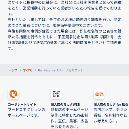
当サイトに掲載中の店舗宛に、当社又は当社関係業者と装って連絡
をとり、営業活動を行っている業者がいるとの報告を受けておりま
す。
当社といたしましては、全てのお客様に聴き取り調査を行い、特定
のできた業者については、現在係争準備中でございます。
今後も同様の事例が確認できた場合には、即刻社名等の公表等の毅
然たる措置を行うとともに、不正競争防止法第2条第1項第1号、会
社法第8条及び民法第709条等に基づく法的措置をとらさせて頂きま
す。
トップ
すべて
Bar Reserva（バー リゼルヴァ）
コーポレートサイト
個人店のミカタWEB
個人店のミカタ for 販促
フードコネクションの
飲食店のホームページ
店内ポップ、チラシ
ホームページです。
制作に特化したWeb制
看板、名刺制作など
作。宣伝、集客、広告
お考えの方に。
をお考えの方に。