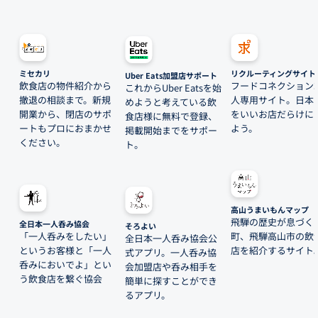
ミセカリ
リクルーティングサイト
Uber Eats加盟店サポート
飲食店の物件紹介から
フードコネクション
これからUber Eatsを始
撤退の相談まで。新規
人専用サイト。日本
めようと考えている飲
開業から、閉店のサポ
をいいお店だらけに
食店様に無料で登録、
ートもプロにおまかせ
よう。
掲載開始までをサポー
ください。
ト。
高山うまいもんマップ
飛騨の歴史が息づく
全日本一人呑み協会
そろよい
「一人呑みをしたい」
町、飛騨高山市の飲
全日本一人呑み協会公
というお客様と「一人
店を紹介するサイト
式アプリ。一人呑み協
呑みにおいでよ」とい
会加盟店や呑み相手を
う飲食店を繋ぐ協会
簡単に探すことができ
るアプリ。