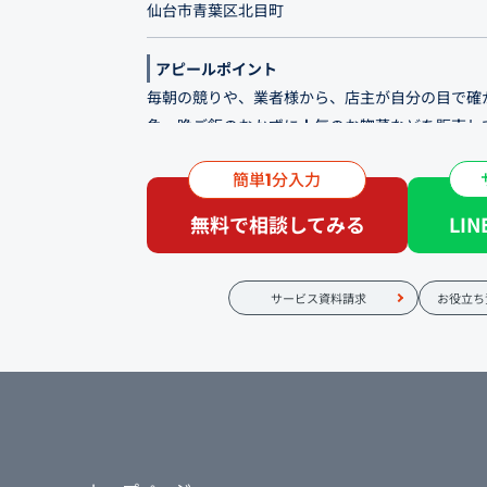
仙台市青葉区北目町
アピールポイント
毎朝の競りや、業者様から、店主が自分の目で確
魚、晩ご飯のおかずに人気のお惣菜などを販売し
こだわりや魅力を発信し、新規のお客様のご来店
簡単
分入力
1
お客様がもう一品お手に取ってくださるような付
ムページ制作の目的です。
無料で相談してみる
LI
市場の競りに毎朝足を運んで納得したものだけを
菜や刺身の盛り合わせなども、その日の食卓を彩
サービス資料請求
お役立ち
す。 商品の全国発送も行っている他、飲食店様
す。