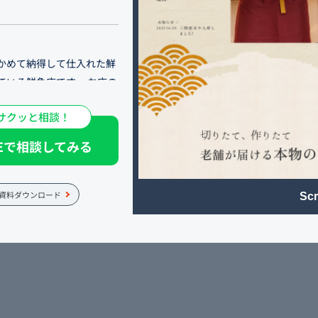
かめて納得して仕入れた鮮
ている鮮魚店です。 お店の
に繋げていくこと、常連の
サクッと相談！
加価値を伝えることがホー
NEで相談してみる
仕入れており、手作りの惣
る一品として喜ばれていま
資料ダウンロード
Scr
や業者様向けの卸売も承りま