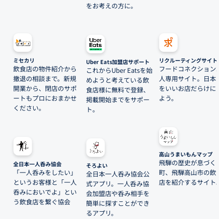
をお考えの方に。
ミセカリ
リクルーティングサイト
Uber Eats加盟店サポート
飲食店の物件紹介から
フードコネクション
これからUber Eatsを始
撤退の相談まで。新規
人専用サイト。日本
めようと考えている飲
開業から、閉店のサポ
をいいお店だらけに
食店様に無料で登録、
ートもプロにおまかせ
よう。
掲載開始までをサポー
ください。
ト。
高山うまいもんマップ
飛騨の歴史が息づく
全日本一人呑み協会
そろよい
「一人呑みをしたい」
町、飛騨高山市の飲
全日本一人呑み協会公
というお客様と「一人
店を紹介するサイト
式アプリ。一人呑み協
呑みにおいでよ」とい
会加盟店や呑み相手を
う飲食店を繋ぐ協会
簡単に探すことができ
るアプリ。