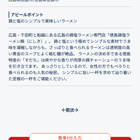
アピールポイント
鶏と塩のシンプルで美味しいラーメン
広島・千田町と船越にある広島の鶏塩ラーメン専門店「徳島鶏塩ラ
ーメン錦（にしき）」。 鶏と塩という極めてシンプルな素材でうま
味を凝縮しながらも、さっぱりと食べられるラーメンは透明度の高
い黄金のスープとよく絡む麺が絶品。 ラーメンの決め手である徳島
特産の「すだち」は爽やかな香りが肉厚の鶏チャーシューのうま味
を引き立てます。 あっさりとしているので、女性の方でもぺろりと
食べられるのも人気の秘密。 シンプルに旨い一杯を求めて辿り着い
た至極の一杯をご堪能ください。
前
次
簡単
分入力
1