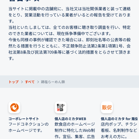
当サイトに掲載中の店舗宛に、当社又は当社関係業者と装って連絡
をとり、営業活動を行っている業者がいるとの報告を受けておりま
す。
当社といたしましては、全てのお客様に聴き取り調査を行い、特定
のできた業者については、現在係争準備中でございます。
今後も同様の事例が確認できた場合には、即刻社名等の公表等の毅
然たる措置を行うとともに、不正競争防止法第2条第1項第1号、会
社法第8条及び民法第709条等に基づく法的措置をとらさせて頂きま
す。
トップ
すべて
鶏塩らーめん錦
コーポレートサイト
個人店のミカタWEB
個人店のミカタ for 販促
フードコネクションの
飲食店のホームページ
店内ポップ、チラシ
ホームページです。
制作に特化したWeb制
看板、名刺制作など
作。宣伝、集客、広告
お考えの方に。