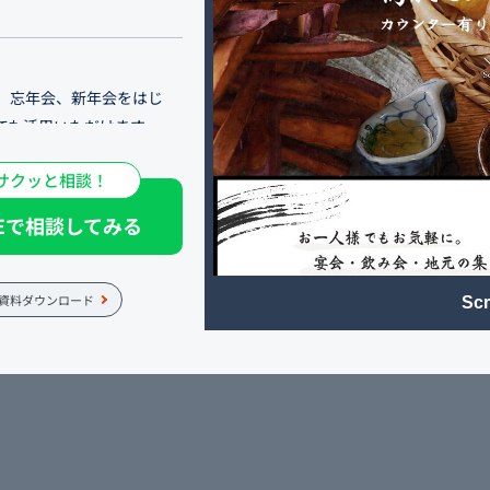
、忘年会、新年会をはじ
ても活用いただけます。
サクッと相談！
、居酒屋「鳥肌（トリハ
で、皆様に"気軽に”お使い
NEで相談してみる
チンをカウンター席が囲み、
口には立ち飲み席。 家に
お店です。 また、お座敷は
資料ダウンロード
Scr
地鶏を使った料理は必食で
炊き鍋をみんなで囲んで美味