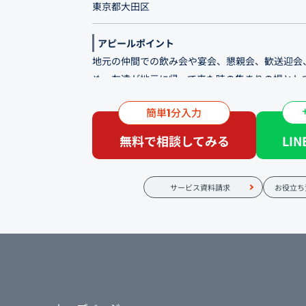
東京都大田区
アピールポイント
地元の仲間での飲み会や宴会、懇親会、歓送迎会
め、友達が地元に帰って来た時の集まりの場とし
簡単
分入力
馬込駅からすぐ。 丸鶏料理と濃厚水炊き鍋の店
1
ダ）」。 〜鳥肌モノの感動を〜というコンセプト
無料で相談してみる
LI
いただけます。 ライブ感のあるアイランドキッ
お一人様でも気軽にご来店いただける雰囲気。 入
帰るまでのサクッと一杯一人飲みにちょうどよい
サービス資料請求
お役立ち
最大50名様までのご利用が可能です。 銘柄鶏や
す！ 特に冬場には濃厚なスープがたまらない水
しい、楽しいひとときをお過ごしください。