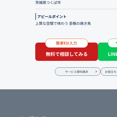
茨城県つくば市
アピールポイント
上質な空間で味わう 至極の焼き鳥
デートや誕生日・記念日ディナー、接待・会食な
簡単
分入力
1
無料で相談してみる
LI
サービス資料請求
お役立ち