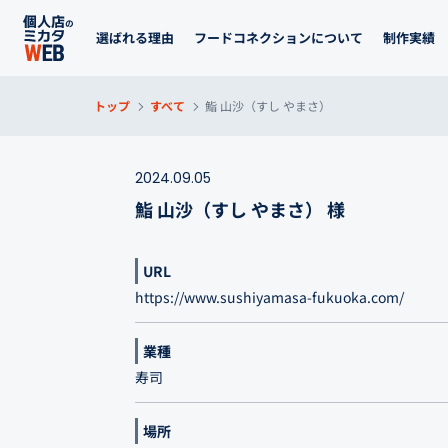
選ばれる理由
フードコネクションについて
制作実績
トップ
すべて
鮨 山沙（すし やまさ）
2024.09.05
鮨 山沙（すし やまさ） 様
URL
https://www.sushiyamasa-fukuoka.com/
業種
寿司
場所