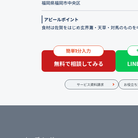
福岡県福岡市中央区
アピールポイント
食材は佐賀をはじめ玄界灘・天草・対馬のものを
店主が仲買人の資格を持っていることから、主な
長年のお付き合いの信頼を置く漁師様から。 こ
簡単
分入力
1
を江戸前の技術で、工夫と一手間を加えつつ独創
無料で相談してみる
LI
す。 〝ミシュランプレート〟を獲得した佐賀市の
継ぎ、新たなスタートを切らせていただきました
サービス資料請求
お役立ち