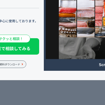
中心に使用しております。
買い付けは市場ではなく、
うして手に入れた質の良い魚
サクッと相談！
性溢れる寿司に仕上げま
NEで相談してみる
「山沙商店 すし芳」を引
。
資料ダウンロード
Scr