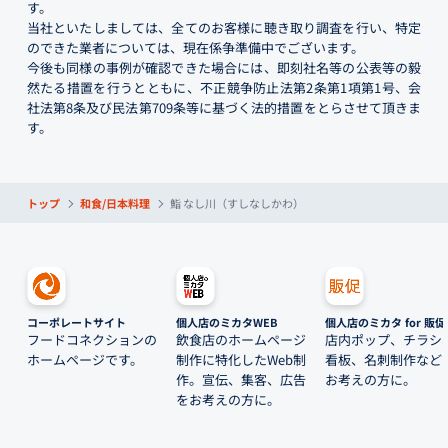
す。
当社といたしましては、全てのお客様に聴き取り調査を行い、特定
のできた業者については、現在係争準備中でございます。
今後も同様の事例が確認できた場合には、即刻社名等の公表等の毅
然たる措置を行うとともに、不正競争防止法第2条第1項第1号、会
社法第8条及び民法第709条等に基づく法的措置をとらさせて頂きま
す。
トップ
和食/日本料理
鮨 なし川（すしなしかわ）
コーポレートサイト
個人店のミカタWEB
個人店のミカタ for 販促
フードコネクションの
飲食店のホームページ
店内ポップ、チラシ
ホームページです。
制作に特化したWeb制
看板、名刺制作など
作。宣伝、集客、広告
お考えの方に。
をお考えの方に。