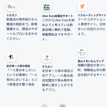
ミセカリ
リクルーティングサイト
Uber Eats加盟店サポート
飲食店の物件紹介から
フードコネクション
これからUber Eatsを始
撤退の相談まで。新規
人専用サイト。日本
めようと考えている飲
開業から、閉店のサポ
をいいお店だらけに
食店様に無料で登録、
ートもプロにおまかせ
よう。
掲載開始までをサポー
ください。
ト。
高山うまいもんマップ
飛騨の歴史が息づく
全日本一人呑み協会
そろよい
「一人呑みをしたい」
町、飛騨高山市の飲
全日本一人呑み協会公
というお客様と「一人
店を紹介するサイト
式アプリ。一人呑み協
呑みにおいでよ」とい
会加盟店や呑み相手を
う飲食店を繋ぐ協会
簡単に探すことができ
るアプリ。