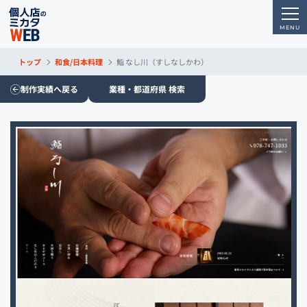
トップ
和食/日本料理
鮨 なし川（すしなしかわ）
制作実績へ戻る
業種・都道府県 検索