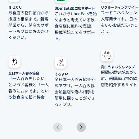
ミセカリ
リクルーティングサイト
Uber Eats加盟店サポート
飲食店の物件紹介から
フードコネクション
これからUber Eatsを始
撤退の相談まで。新規
人専用サイト。日本
めようと考えている飲
開業から、閉店のサポ
をいいお店だらけに
食店様に無料で登録、
ートもプロにおまかせ
よう。
掲載開始までをサポー
ください。
ト。
高山うまいもんマップ
飛騨の歴史が息づく
全日本一人呑み協会
そろよい
「一人呑みをしたい」
町、飛騨高山市の飲
全日本一人呑み協会公
というお客様と「一人
店を紹介するサイト
式アプリ。一人呑み協
呑みにおいでよ」とい
会加盟店や呑み相手を
う飲食店を繋ぐ協会
簡単に探すことができ
るアプリ。