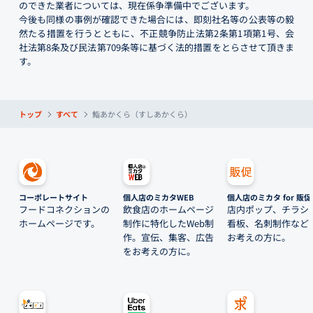
のできた業者については、現在係争準備中でございます。
今後も同様の事例が確認できた場合には、即刻社名等の公表等の毅
然たる措置を行うとともに、不正競争防止法第2条第1項第1号、会
社法第8条及び民法第709条等に基づく法的措置をとらさせて頂きま
す。
トップ
すべて
鮨あかくら（すしあかくら）
コーポレートサイト
個人店のミカタWEB
個人店のミカタ for 販促
フードコネクションの
飲食店のホームページ
店内ポップ、チラシ
ホームページです。
制作に特化したWeb制
看板、名刺制作など
作。宣伝、集客、広告
お考えの方に。
をお考えの方に。