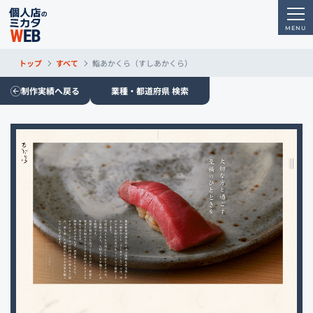
トップ
すべて
鮨あかくら（すしあかくら）
制作実績へ戻る
業種・都道府県 検索