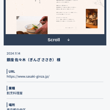
Scroll
2024.11.14
銀座 佐々木（ぎんざ ささき） 様
URL
https://www.sasaki-ginza.jp/
業種
割烹料理屋
場所
東京都中央区