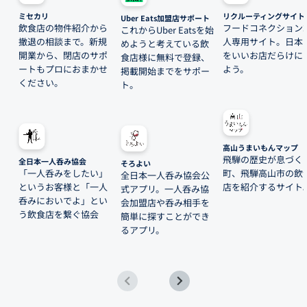
ミセカリ
リクルーティングサイト
Uber Eats加盟店サポート
飲食店の物件紹介から
フードコネクション
これからUber Eatsを始
撤退の相談まで。新規
人専用サイト。日本
めようと考えている飲
開業から、閉店のサポ
をいいお店だらけに
食店様に無料で登録、
ートもプロにおまかせ
よう。
掲載開始までをサポー
ください。
ト。
高山うまいもんマップ
飛騨の歴史が息づく
全日本一人呑み協会
そろよい
「一人呑みをしたい」
町、飛騨高山市の飲
全日本一人呑み協会公
というお客様と「一人
店を紹介するサイト
式アプリ。一人呑み協
呑みにおいでよ」とい
会加盟店や呑み相手を
う飲食店を繋ぐ協会
簡単に探すことができ
るアプリ。