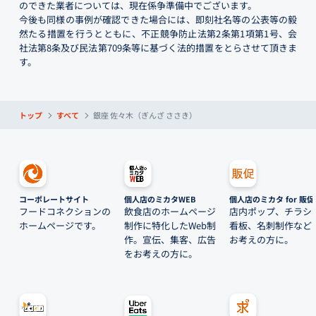
のできた業者については、現在係争準備中でございます。
今後も同様の事例が確認できた場合には、即刻社名等の公表等の毅
然たる措置を行うとともに、不正競争防止法第2条第1項第1号、会
社法第8条及び民法第709条等に基づく法的措置をとらさせて頂きま
す。
トップ
すべて
銀座 佐々木（ぎんざ ささき）
コーポレートサイト
個人店のミカタWEB
個人店のミカタ for 販促
フードコネクションの
飲食店のホームページ
店内ポップ、チラシ
ホームページです。
制作に特化したWeb制
看板、名刺制作など
作。宣伝、集客、広告
お考えの方に。
をお考えの方に。