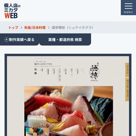
トップ
和食/日本料理
酒亭穂椋（シュテイホクラ）
制作実績へ戻る
業種・都道府県 検索