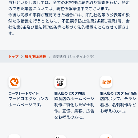
当社といたしましては、全てのお客様に聴き取り調査を行い、特定
のできた業者については、現在係争準備中でございます。
今後も同様の事例が確認できた場合には、即刻社名等の公表等の毅
然たる措置を行うとともに、不正競争防止法第2条第1項第1号、会
社法第8条及び民法第709条等に基づく法的措置をとらさせて頂きま
す。
トップ
和食/日本料理
酒亭穂椋（シュテイホクラ）
コーポレートサイト
個人店のミカタWEB
個人店のミカタ for 販促
フードコネクションの
飲食店のホームページ
店内ポップ、チラシ
ホームページです。
制作に特化したWeb制
看板、名刺制作など
作。宣伝、集客、広告
お考えの方に。
をお考えの方に。