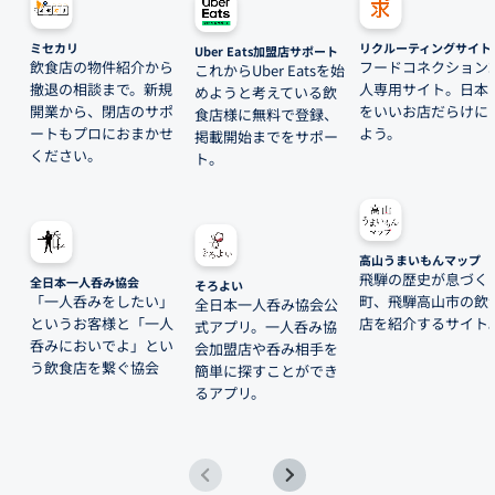
ミセカリ
リクルーティングサイト
Uber Eats加盟店サポート
飲食店の物件紹介から
フードコネクション
これからUber Eatsを始
撤退の相談まで。新規
人専用サイト。日本
めようと考えている飲
開業から、閉店のサポ
をいいお店だらけに
食店様に無料で登録、
ートもプロにおまかせ
よう。
掲載開始までをサポー
ください。
ト。
高山うまいもんマップ
飛騨の歴史が息づく
全日本一人呑み協会
そろよい
「一人呑みをしたい」
町、飛騨高山市の飲
全日本一人呑み協会公
というお客様と「一人
店を紹介するサイト
式アプリ。一人呑み協
呑みにおいでよ」とい
会加盟店や呑み相手を
う飲食店を繋ぐ協会
簡単に探すことができ
るアプリ。