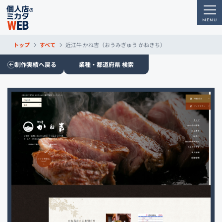
トップ
すべて
近江牛 かね吉（おうみぎゅう かねきち）
制作実績へ戻る
業種・都道府県 検索