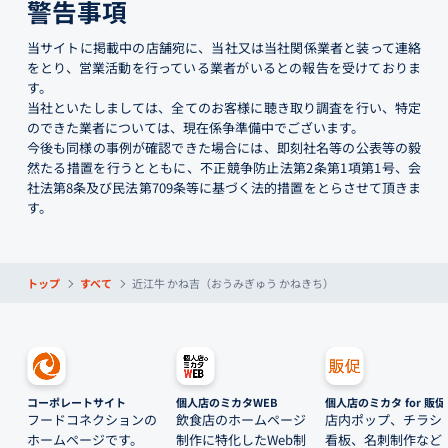
警告事項
当サイトに掲載中の店舗宛に、当社又は当社関係業者と装って連絡
をとり、営業活動を行っている業者がいるとの報告を受けておりま
す。
当社といたしましては、全てのお客様に聴き取り調査を行い、特定
のできた業者については、現在係争準備中でございます。
今後も同様の事例が確認できた場合には、即刻社名等の公表等の毅
然たる措置を行うとともに、不正競争防止法第2条第1項第1号、会
社法第8条及び民法第709条等に基づく法的措置をとらさせて頂きま
す。
トップ
すべて
近江牛 かね吉（おうみぎゅう かねきち）
コーポレートサイト
個人店のミカタWEB
個人店のミカタ for 販促
フードコネクションの
飲食店のホームページ
店内ポップ、チラシ
ホームページです。
制作に特化したWeb制
看板、名刺制作など