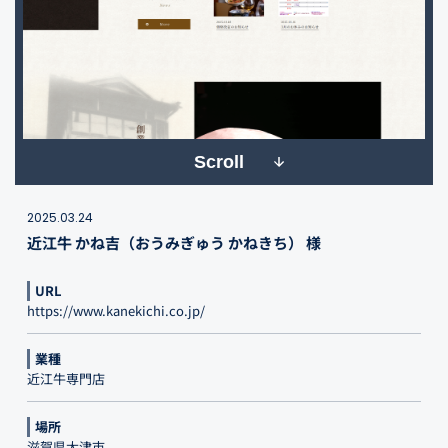
Scroll
2025.03.24
近江牛 かね吉（おうみぎゅう かねきち） 様
URL
https://www.kanekichi.co.jp/
業種
近江牛専門店
場所
滋賀県大津市