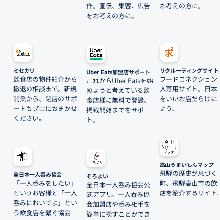
作。宣伝、集客、広告
お考えの方に。
をお考えの方に。
ミセカリ
リクルーティングサイト
Uber Eats加盟店サポート
飲食店の物件紹介から
フードコネクション
これからUber Eatsを始
撤退の相談まで。新規
人専用サイト。日本
めようと考えている飲
開業から、閉店のサポ
をいいお店だらけに
食店様に無料で登録、
ートもプロにおまかせ
よう。
掲載開始までをサポー
ください。
ト。
高山うまいもんマップ
飛騨の歴史が息づく
全日本一人呑み協会
そろよい
「一人呑みをしたい」
町、飛騨高山市の飲
全日本一人呑み協会公
というお客様と「一人
店を紹介するサイト
式アプリ。一人呑み協
呑みにおいでよ」とい
会加盟店や呑み相手を
う飲食店を繋ぐ協会
簡単に探すことができ