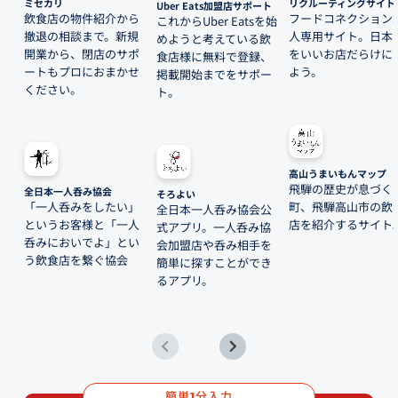
ミセカリ
リクルーティングサイト
Uber Eats加盟店サポート
飲食店の物件紹介から
フードコネクション
これからUber Eatsを始
撤退の相談まで。新規
人専用サイト。日本
めようと考えている飲
開業から、閉店のサポ
をいいお店だらけに
食店様に無料で登録、
ートもプロにおまかせ
よう。
掲載開始までをサポー
ください。
ト。
高山うまいもんマップ
飛騨の歴史が息づく
全日本一人呑み協会
そろよい
「一人呑みをしたい」
町、飛騨高山市の飲
全日本一人呑み協会公
というお客様と「一人
店を紹介するサイト
式アプリ。一人呑み協
呑みにおいでよ」とい
会加盟店や呑み相手を
う飲食店を繋ぐ協会
簡単に探すことができ
るアプリ。
簡単
分入力
1