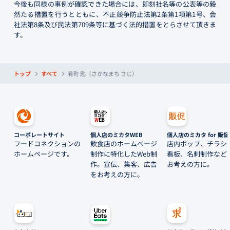
今後も同様の事例が確認できた場合には、即刻社名等の公表等の毅
然たる措置を行うとともに、不正競争防止法第2条第1項第1号、会
社法第8条及び民法第709条等に基づく法的措置をとらさせて頂きま
す。
トップ
すべて
肴町 匙（さかなまち さじ）
コーポレートサイト
個人店のミカタWEB
個人店のミカタ for 販促
フードコネクションの
飲食店のホームページ
店内ポップ、チラシ
ホームページです。
制作に特化したWeb制
看板、名刺制作など
作。宣伝、集客、広告
お考えの方に。
をお考えの方に。