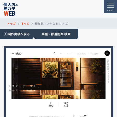
トップ
すべて
肴町 匙（さかなまち さじ）
制作実績へ戻る
業種・都道府県 検索