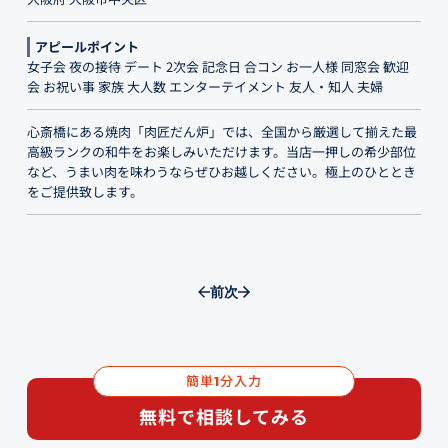
アピールポイント
女子会 夜の接待 デート 2次会 記念日 合コン お一人様 同窓会 歓迎
会 お祝い事 家族 大人数 エンターテイメント 友人・知人 夫婦
心斎橋にある焼肉「肉匠だん炉」では、全国から厳選して揃えた最
高級ランクの和牛をお楽しみいただけます。当店一押しの希少部位
など、うまい肉を味わうならぜひお越しください。極上のひととき
をご提供致します。
前
次
簡単
分入力
1
無料で相談してみる