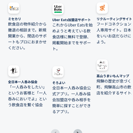
ミセカリ
リクルーティングサイト
Uber Eats加盟店サポート
飲食店の物件紹介から
フードコネクション
これからUber Eatsを始
撤退の相談まで。新規
人専用サイト。日本
めようと考えている飲
開業から、閉店のサポ
をいいお店だらけに
食店様に無料で登録、
ートもプロにおまかせ
よう。
掲載開始までをサポー
ください。
ト。
高山うまいもんマップ
飛騨の歴史が息づく
全日本一人呑み協会
そろよい
「一人呑みをしたい」
町、飛騨高山市の飲
全日本一人呑み協会公
というお客様と「一人
店を紹介するサイト
式アプリ。一人呑み協
呑みにおいでよ」とい
会加盟店や呑み相手を
う飲食店を繋ぐ協会
簡単に探すことができ
るアプリ。