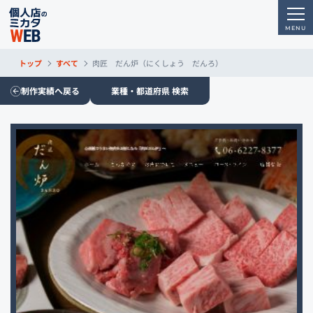
トップ
すべて
肉匠 だん炉（にくしょう だんろ）
制作実績へ戻る
業種・都道府県 検索