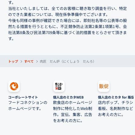
す。
当社といたしましては、全てのお客様に聴き取り調査を行い、特定
のできた業者については、現在係争準備中でございます。
今後も同様の事例が確認できた場合には、即刻社名等の公表等の毅
然たる措置を行うとともに、不正競争防止法第2条第1項第1号、会
社法第8条及び民法第709条等に基づく法的措置をとらさせて頂きま
す。
トップ
すべて
肉匠 だん炉（にくしょう だんろ）
コーポレートサイト
個人店のミカタWEB
個人店のミカタ for 販促
フードコネクションの
飲食店のホームページ
店内ポップ、チラシ
ホームページです。
制作に特化したWeb制
看板、名刺制作など
作。宣伝、集客、広告
お考えの方に。
をお考えの方に。