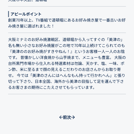
アピールポイント
創業70年以上、TV番組で道頓堀にあるお好み焼き屋で一番古いお好
み焼き屋に選ばれました！
大阪ミナミのお好み焼激戦区、道頓堀から入ってすぐの「美津の」
名も無い小さなお好み焼屋がこの地で70年以上続けてこられてのも
『美津ののお好み焼がすきやねん！』というお客様一人一人のお陰
です。 昔懐かしい洋食焼から山芋焼まで、メニューも豊富。 大阪の
台所黒門市場から仕入れる特選素材は勿論、天かす、塩、一味、ポ
ン酢、米に至るまで顔の見えるこだわりのお店さんからお取り寄
せ。 今では「美津のさんにはへんなもん持って行かれへん」と張り
切って下さり、日本全国、海外から美津の目指して足を運んで下さ
るお客さまの期待にこたえさせてもらっています。
前
次