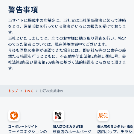
警告事項
当サイトに掲載中の店舗宛に、当社又は当社関係業者と装って連絡
をとり、営業活動を行っている業者がいるとの報告を受けておりま
す。
当社といたしましては、全てのお客様に聴き取り調査を行い、特定
のできた業者については、現在係争準備中でございます。
今後も同様の事例が確認できた場合には、即刻社名等の公表等の毅
然たる措置を行うとともに、不正競争防止法第2条第1項第1号、会
社法第8条及び民法第709条等に基づく法的措置をとらさせて頂きま
す。
トップ
すべて
お好み焼 美津の
コーポレートサイト
個人店のミカタWEB
個人店のミカタ for 販促
フードコネクションの
飲食店のホームページ
店内ポップ、チラシ