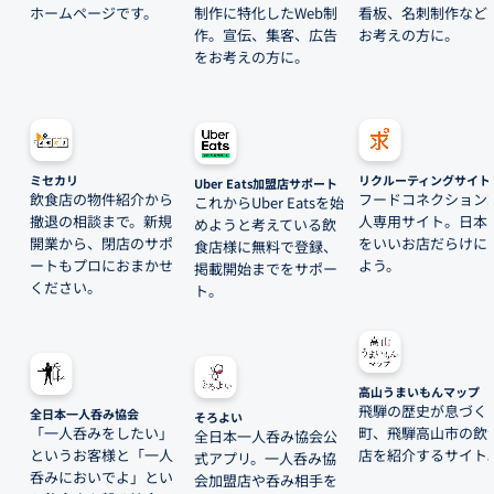
ホームページです。
制作に特化したWeb制
看板、名刺制作など
作。宣伝、集客、広告
お考えの方に。
をお考えの方に。
ミセカリ
リクルーティングサイト
Uber Eats加盟店サポート
飲食店の物件紹介から
フードコネクション
これからUber Eatsを始
撤退の相談まで。新規
人専用サイト。日本
めようと考えている飲
開業から、閉店のサポ
をいいお店だらけに
食店様に無料で登録、
ートもプロにおまかせ
よう。
掲載開始までをサポー
ください。
ト。
高山うまいもんマップ
飛騨の歴史が息づく
全日本一人呑み協会
そろよい
「一人呑みをしたい」
町、飛騨高山市の飲
全日本一人呑み協会公
というお客様と「一人
店を紹介するサイト
式アプリ。一人呑み協
呑みにおいでよ」とい
会加盟店や呑み相手を