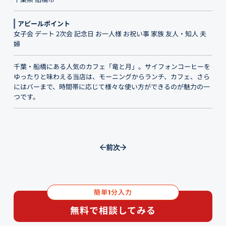
アピールポイント
女子会 デート 2次会 記念日 お一人様 お祝い事 家族 友人・知人 夫
婦
千葉・船橋にある人気のカフェ「竜と月」。サイフォンコーヒーを
ゆったりと味わえる当店は、モーニングからランチ、カフェ、さら
にはバーまで、時間帯に応じて様々な使い方ができるのが魅力の一
つです。
前
次
簡単
分入力
1
無料で相談してみる