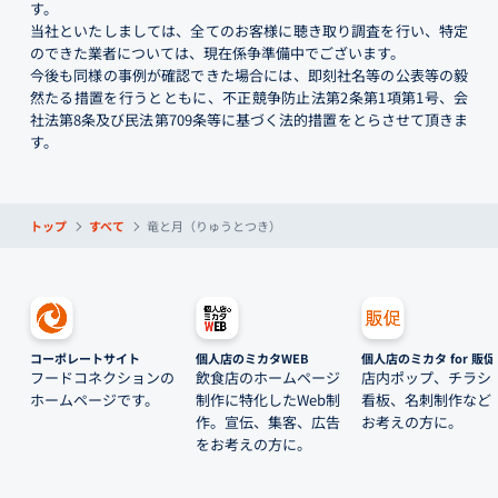
す。
当社といたしましては、全てのお客様に聴き取り調査を行い、特定
のできた業者については、現在係争準備中でございます。
今後も同様の事例が確認できた場合には、即刻社名等の公表等の毅
然たる措置を行うとともに、不正競争防止法第2条第1項第1号、会
社法第8条及び民法第709条等に基づく法的措置をとらさせて頂きま
す。
トップ
すべて
竜と月（りゅうとつき）
コーポレートサイト
個人店のミカタWEB
個人店のミカタ for 販促
フードコネクションの
飲食店のホームページ
店内ポップ、チラシ
ホームページです。
制作に特化したWeb制
看板、名刺制作など
作。宣伝、集客、広告
お考えの方に。
をお考えの方に。