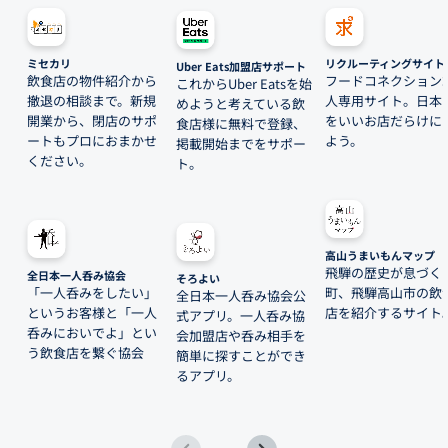
ミセカリ
リクルーティングサイト
Uber Eats加盟店サポート
飲食店の物件紹介から
フードコネクション
これからUber Eatsを始
撤退の相談まで。新規
人専用サイト。日本
めようと考えている飲
開業から、閉店のサポ
をいいお店だらけに
食店様に無料で登録、
ートもプロにおまかせ
よう。
掲載開始までをサポー
ください。
ト。
高山うまいもんマップ
飛騨の歴史が息づく
全日本一人呑み協会
そろよい
「一人呑みをしたい」
町、飛騨高山市の飲
全日本一人呑み協会公
というお客様と「一人
店を紹介するサイト
式アプリ。一人呑み協
呑みにおいでよ」とい
会加盟店や呑み相手を
う飲食店を繋ぐ協会
簡単に探すことができ
るアプリ。