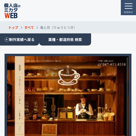
トップ
すべて
竜と月（りゅうとつき）
制作実績へ戻る
業種・都道府県 検索