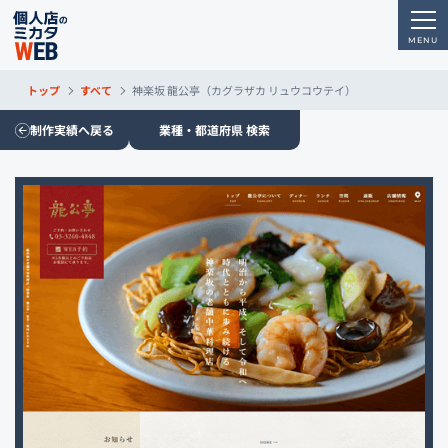
トップ
すべて
神楽坂 龍公亭（カグラザカ リュウコウテイ）
制作実績へ戻る
業種・都道府県 検索