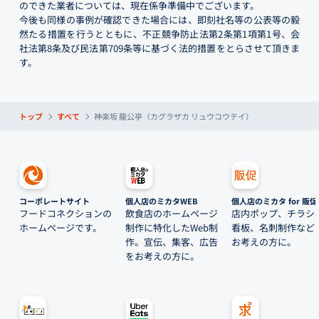
のできた業者については、現在係争準備中でございます。
今後も同様の事例が確認できた場合には、即刻社名等の公表等の毅
然たる措置を行うとともに、不正競争防止法第2条第1項第1号、会
社法第8条及び民法第709条等に基づく法的措置をとらさせて頂きま
す。
トップ
すべて
神楽坂 龍公亭（カグラザカ リュウコウテイ）
コーポレートサイト
個人店のミカタWEB
個人店のミカタ for 販促
フードコネクションの
飲食店のホームページ
店内ポップ、チラシ
ホームページです。
制作に特化したWeb制
看板、名刺制作など
作。宣伝、集客、広告
お考えの方に。
をお考えの方に。