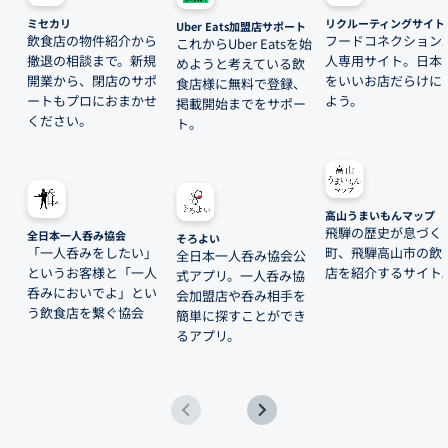
ミセカリ
リクルーティングサイト
Uber Eats加盟店サポート
飲食店の物件紹介から
フードコネクション
これからUber Eatsを始
撤退の相談まで。新規
人専用サイト。日本
めようと考えている飲
開業から、閉店のサポ
をいいお店だらけに
食店様に無料で登録、
ートもプロにおまかせ
よう。
掲載開始までをサポー
ください。
ト。
高山うまいもんマップ
飛騨の歴史が息づく
全日本一人呑み協会
そろよい
「一人呑みをしたい」
町、飛騨高山市の飲
全日本一人呑み協会公
というお客様と「一人
店を紹介するサイト
式アプリ。一人呑み協
呑みにおいでよ」とい
会加盟店や呑み相手を
う飲食店を繋ぐ協会
簡単に探すことができ
るアプリ。