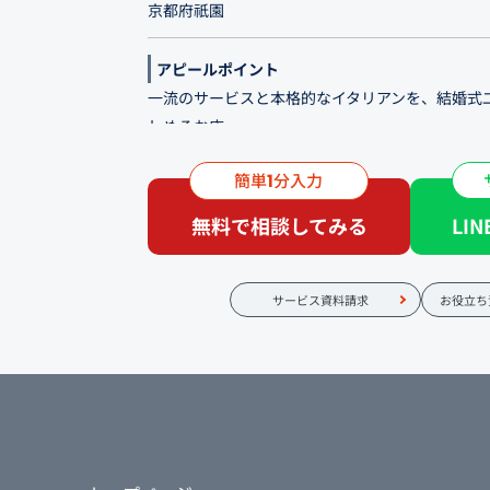
京都府祇園
アピールポイント
一流のサービスと本格的なイタリアンを、結婚式
しめるお店
簡単
分入力
京都、祇園。歴史を感じるこの空間で長年愛され
1
ラン「祇園TAC（ギオンタック）」。当店では一
無料で相談してみる
LI
タリアンを、気軽に楽しんでいただけます。趣き
会にもおすすめです。女子会には専用のコースを
せずお過ごしいただける、半個室席もございます
サービス資料請求
お役立ち