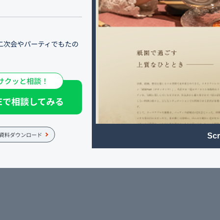
二次会やパーティでもたの
サクッと相談！
てきた、イタリアンレスト
流のサービスと本格的なイ
NEで相談してみる
のある店内で、大人な女子
用意しており、一目を気に
。
資料ダウンロード
Scr