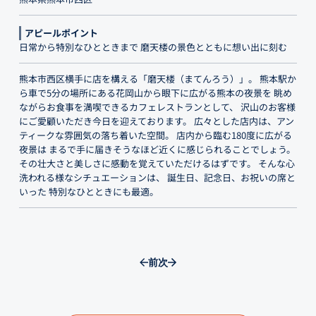
アピールポイント
日常から特別なひとときまで 磨天楼の景色とともに想い出に刻む
熊本市西区横手に店を構える「磨天楼（まてんろう）」。 熊本駅か
ら車で5分の場所にある花岡山から眼下に広がる熊本の夜景を 眺め
ながらお食事を満喫できるカフェレストランとして、 沢山のお客様
にご愛顧いただき今日を迎えております。 広々とした店内は、アン
ティークな雰囲気の落ち着いた空間。 店内から臨む180度に広がる
夜景は まるで手に届きそうなほど近くに感じられることでしょう。
その壮大さと美しさに感動を覚えていただけるはずです。 そんな心
洗われる様なシチュエーションは、 誕生日、記念日、お祝いの席と
いった 特別なひとときにも最適。
前
次