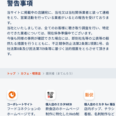
警告事項
当サイトに掲載中の店舗宛に、当社又は当社関係業者と装って連絡
をとり、営業活動を行っている業者がいるとの報告を受けておりま
す。
当社といたしましては、全てのお客様に聴き取り調査を行い、特定
のできた業者については、現在係争準備中でございます。
今後も同様の事例が確認できた場合には、即刻社名等の公表等の毅
然たる措置を行うとともに、不正競争防止法第2条第1項第1号、会
社法第8条及び民法第709条等に基づく法的措置をとらさせて頂きま
す。
トップ
カフェ・喫茶店
磨天楼（まてんろう）
コーポレートサイト
個人店のミカタWEB
個人店のミカタ for 販促
フードコネクションの
飲食店のホームページ
店内ポップ、チラシ
ホームページです。
制作に特化したWeb制
看板、名刺制作など