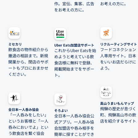
作。宣伝、集客、広告
お考えの方に。
をお考えの方に。
ミセカリ
リクルーティングサイト
Uber Eats加盟店サポート
飲食店の物件紹介から
フードコネクション
これからUber Eatsを始
撤退の相談まで。新規
人専用サイト。日本
めようと考えている飲
開業から、閉店のサポ
をいいお店だらけに
食店様に無料で登録、
ートもプロにおまかせ
よう。
掲載開始までをサポー
ください。
ト。
高山うまいもんマップ
飛騨の歴史が息づく
全日本一人呑み協会
そろよい
「一人呑みをしたい」
町、飛騨高山市の飲
全日本一人呑み協会公
というお客様と「一人
店を紹介するサイト
式アプリ。一人呑み協
呑みにおいでよ」とい
会加盟店や呑み相手を
う飲食店を繋ぐ協会
簡単に探すことができ