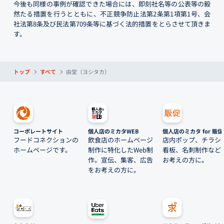
今後も同様の事例が確認できた場合には、即刻社名等の公表等の毅
然たる措置を行うとともに、不正競争防止法第2条第1項第1号、会
社法第8条及び民法第709条等に基づく法的措置をとらさせて頂きま
す。
トップ
すべて
由堂（ヨシタカ）
コーポレートサイト
個人店のミカタWEB
個人店のミカタ for 販促
フードコネクションの
飲食店のホームページ
店内ポップ、チラシ
ホームページです。
制作に特化したWeb制
看板、名刺制作など
作。宣伝、集客、広告
お考えの方に。
をお考えの方に。