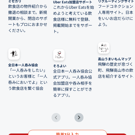
ミセカリ
リクルーティングサイト
Uber Eats加盟店サポート
飲食店の物件紹介から
フードコネクション
これからUber Eatsを始
撤退の相談まで。新規
人専用サイト。日本
めようと考えている飲
開業から、閉店のサポ
をいいお店だらけに
食店様に無料で登録、
ートもプロにおまかせ
よう。
掲載開始までをサポー
ください。
ト。
高山うまいもんマップ
飛騨の歴史が息づく
全日本一人呑み協会
そろよい
「一人呑みをしたい」
町、飛騨高山市の飲
全日本一人呑み協会公
というお客様と「一人
店を紹介するサイト
式アプリ。一人呑み協
呑みにおいでよ」とい
会加盟店や呑み相手を
う飲食店を繋ぐ協会
簡単に探すことができ
るアプリ。
簡単
分入力
1