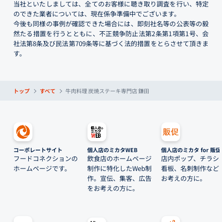
当社といたしましては、全てのお客様に聴き取り調査を行い、特定
のできた業者については、現在係争準備中でございます。
今後も同様の事例が確認できた場合には、即刻社名等の公表等の毅
然たる措置を行うとともに、不正競争防止法第2条第1項第1号、会
社法第8条及び民法第709条等に基づく法的措置をとらさせて頂きま
す。
トップ
すべて
牛肉料理 炭焼ステーキ専門店 鎌田
コーポレートサイト
個人店のミカタWEB
個人店のミカタ for 販促
フードコネクションの
飲食店のホームページ
店内ポップ、チラシ
ホームページです。
制作に特化したWeb制
看板、名刺制作など
作。宣伝、集客、広告
お考えの方に。
をお考えの方に。