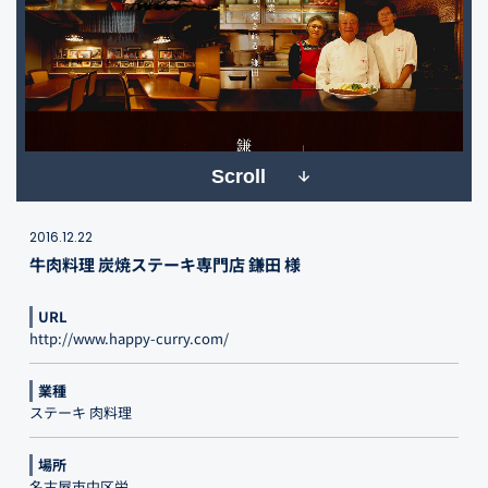
Scroll
2016.12.22
牛肉料理 炭焼ステーキ専門店 鎌田 様
URL
http://www.happy-curry.com/
業種
ステーキ 肉料理
場所
名古屋市中区栄