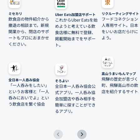
ミセカリ
リクルーティングサイト
Uber Eats加盟店サポート
飲食店の物件紹介から
フードコネクション
これからUber Eatsを始
撤退の相談まで。新規
人専用サイト。日本
めようと考えている飲
開業から、閉店のサポ
をいいお店だらけに
食店様に無料で登録、
ートもプロにおまかせ
よう。
掲載開始までをサポー
ください。
ト。
高山うまいもんマップ
飛騨の歴史が息づく
全日本一人呑み協会
そろよい
「一人呑みをしたい」
町、飛騨高山市の飲
全日本一人呑み協会公
というお客様と「一人
店を紹介するサイト
式アプリ。一人呑み協
呑みにおいでよ」とい
会加盟店や呑み相手を
う飲食店を繋ぐ協会
簡単に探すことができ
るアプリ。