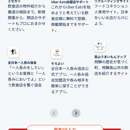
ミセカリ
リクルーティングサイト
Uber Eats加盟店サポート
飲食店の物件紹介から
フードコネクション
これからUber Eatsを始
撤退の相談まで。新規
人専用サイト。日本
めようと考えている飲
開業から、閉店のサポ
をいいお店だらけに
食店様に無料で登録、
ートもプロにおまかせ
よう。
掲載開始までをサポー
ください。
ト。
高山うまいもんマップ
飛騨の歴史が息づく
全日本一人呑み協会
そろよい
「一人呑みをしたい」
町、飛騨高山市の飲
全日本一人呑み協会公
というお客様と「一人
店を紹介するサイト
式アプリ。一人呑み協
呑みにおいでよ」とい
会加盟店や呑み相手を
う飲食店を繋ぐ協会
簡単に探すことができ
るアプリ。
簡単
分入力
1