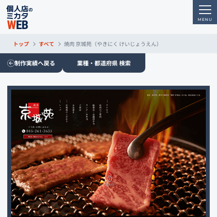
トップ
すべて
焼肉 京城苑（やきにく けいじょうえん）
制作実績へ戻る
業種・都道府県 検索