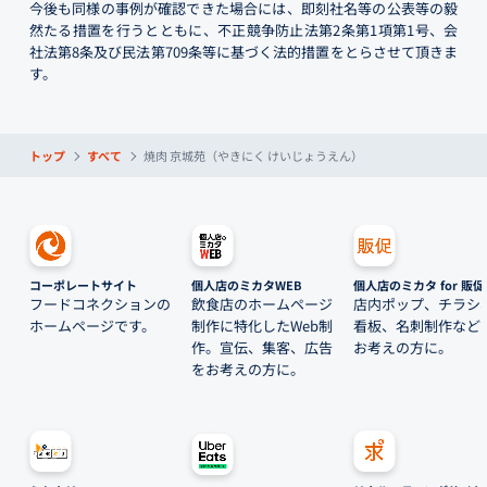
今後も同様の事例が確認できた場合には、即刻社名等の公表等の毅
然たる措置を行うとともに、不正競争防止法第2条第1項第1号、会
社法第8条及び民法第709条等に基づく法的措置をとらさせて頂きま
す。
トップ
すべて
焼肉 京城苑（やきにく けいじょうえん）
コーポレートサイト
個人店のミカタWEB
個人店のミカタ for 販促
フードコネクションの
飲食店のホームページ
店内ポップ、チラシ
ホームページです。
制作に特化したWeb制
看板、名刺制作など
作。宣伝、集客、広告
お考えの方に。
をお考えの方に。