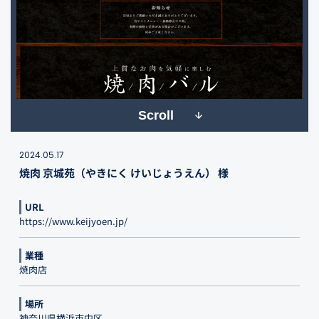
Scroll
2024.05.17
焼肉 京城苑（やきにく けいじょうえん） 様
URL
https://www.keijyoen.jp/
業種
焼肉店
場所
神奈川県横浜市中区