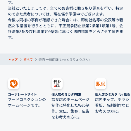
す。
当社といたしましては、全てのお客様に聴き取り調査を行い、特定
のできた業者については、現在係争準備中でございます。
今後も同様の事例が確認できた場合には、即刻社名等の公表等の毅
然たる措置を行うとともに、不正競争防止法第2条第1項第1号、会
社法第8条及び民法第709条等に基づく法的措置をとらさせて頂きま
す。
トップ
すべて
焼肉 一頭両騨(いっとうりょうだん)
コーポレートサイト
個人店のミカタWEB
個人店のミカタ for 販促
フードコネクションの
飲食店のホームページ
店内ポップ、チラシ
ホームページです。
制作に特化したWeb制
看板、名刺制作など
作。宣伝、集客、広告
お考えの方に。
をお考えの方に。