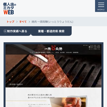
トップ
すべて
焼肉 一頭両騨(いっとうりょうだん)
制作実績へ戻る
業種・都道府県 検索