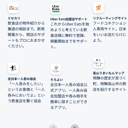
ミセカリ
リクルーティングサイト
Uber Eats加盟店サポート
飲食店の物件紹介から
フードコネクション
これからUber Eatsを始
撤退の相談まで。新規
人専用サイト。日本
めようと考えている飲
開業から、閉店のサポ
をいいお店だらけに
食店様に無料で登録、
ートもプロにおまかせ
よう。
掲載開始までをサポー
ください。
ト。
高山うまいもんマップ
飛騨の歴史が息づく
全日本一人呑み協会
そろよい
「一人呑みをしたい」
町、飛騨高山市の飲
全日本一人呑み協会公
というお客様と「一人
店を紹介するサイト
式アプリ。一人呑み協
呑みにおいでよ」とい
会加盟店や呑み相手を
う飲食店を繋ぐ協会
簡単に探すことができ
るアプリ。