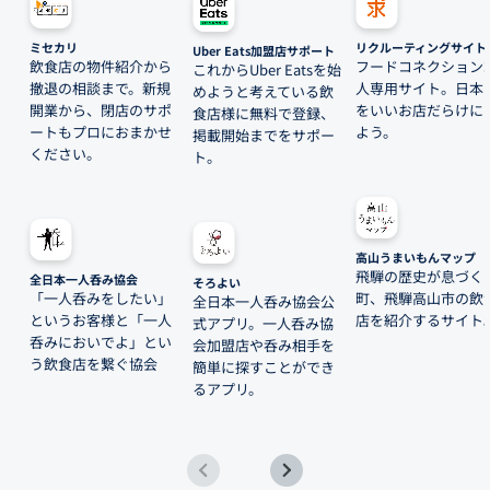
ミセカリ
リクルーティングサイト
Uber Eats加盟店サポート
飲食店の物件紹介から
フードコネクション
これからUber Eatsを始
撤退の相談まで。新規
人専用サイト。日本
めようと考えている飲
開業から、閉店のサポ
をいいお店だらけに
食店様に無料で登録、
ートもプロにおまかせ
よう。
掲載開始までをサポー
ください。
ト。
高山うまいもんマップ
飛騨の歴史が息づく
全日本一人呑み協会
そろよい
「一人呑みをしたい」
町、飛騨高山市の飲
全日本一人呑み協会公
というお客様と「一人
店を紹介するサイト
式アプリ。一人呑み協
呑みにおいでよ」とい
会加盟店や呑み相手を
う飲食店を繋ぐ協会
簡単に探すことができ
るアプリ。