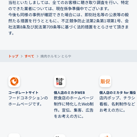
当社といたしましては、全てのお客様に聴き取り調査を行い、特定
のできた業者については、現在係争準備中でございます。
今後も同様の事例が確認できた場合には、即刻社名等の公表等の毅
然たる措置を行うとともに、不正競争防止法第2条第1項第1号、会
社法第8条及び民法第709条等に基づく法的措置をとらさせて頂きま
す。
トップ
すべて
焼肉ホルモン とらや
コーポレートサイト
個人店のミカタWEB
個人店のミカタ for 販促
フードコネクションの
飲食店のホームページ
店内ポップ、チラシ
ホームページです。
制作に特化したWeb制
看板、名刺制作など
作。宣伝、集客、広告
お考えの方に。
をお考えの方に。