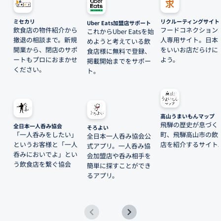
ミセカリ
リクルーティングサイト
Uber Eats加盟店サポート
飲食店の物件紹介から
フードコネクション
これからUber Eatsを始
撤退の相談まで。新規
人専用サイト。日本
めようと考えている飲
開業から、閉店のサポ
をいいお店だらけに
食店様に無料で登録、
ートもプロにおまかせ
よう。
掲載開始までをサポー
ください。
ト。
高山うまいもんマップ
飛騨の歴史が息づく
全日本一人呑み協会
そろよい
「一人呑みをしたい」
町、飛騨高山市の飲
全日本一人呑み協会公
というお客様と「一人
店を紹介するサイト
式アプリ。一人呑み協
呑みにおいでよ」とい
会加盟店や呑み相手を
う飲食店を繋ぐ協会
簡単に探すことができ
るアプリ。