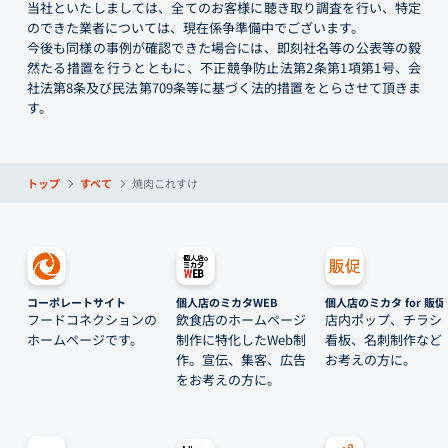
当社といたしましては、全てのお客様に聴き取り調査を行い、特定
のできた業者については、現在係争準備中でございます。
今後も同様の事例が確認できた場合には、即刻社名等の公表等の毅
然たる措置を行うとともに、不正競争防止法第2条第1項第1号、会
社法第8条及び民法第709条等に基づく法的措置をとらさせて頂きま
す。
トップ
すべて
焼肉これすけ
コーポレートサイト
個人店のミカタWEB
個人店のミカタ for 販促
フードコネクションの
飲食店のホームページ
店内ポップ、チラシ
ホームページです。
制作に特化したWeb制
看板、名刺制作など
作。宣伝、集客、広告
お考えの方に。
をお考えの方に。