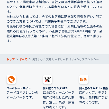
当サイトに掲載中の店舗宛に、当社又は当社関係業者と装って連絡
をとり、営業活動を行っている業者がいるとの報告を受けておりま
す。
当社といたしましては、全てのお客様に聴き取り調査を行い、特定
のできた業者については、現在係争準備中でございます。
今後も同様の事例が確認できた場合には、即刻社名等の公表等の毅
然たる措置を行うとともに、不正競争防止法第2条第1項第1号、会
社法第8条及び民法第709条等に基づく法的措置をとらさせて頂きま
す。
トップ
すべて
焼きしゃぶ 天幕 しゃぶしゃぶ （ヤキシャブ テント シャブシャブ）
コーポレートサイト
個人店のミカタWEB
個人店のミカタ for 販促
フードコネクションの
飲食店のホームページ
店内ポップ、チラシ
ホームページです。
制作に特化したWeb制
看板、名刺制作など
作。宣伝、集客、広告
お考えの方に。
をお考えの方に。