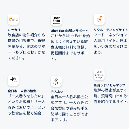
ミセカリ
リクルーティングサイト
Uber Eats加盟店サポート
飲食店の物件紹介から
フードコネクション
これからUber Eatsを始
撤退の相談まで。新規
人専用サイト。日本
めようと考えている飲
開業から、閉店のサポ
をいいお店だらけに
食店様に無料で登録、
ートもプロにおまかせ
よう。
掲載開始までをサポー
ください。
ト。
高山うまいもんマップ
飛騨の歴史が息づく
全日本一人呑み協会
そろよい
「一人呑みをしたい」
町、飛騨高山市の飲
全日本一人呑み協会公
というお客様と「一人
店を紹介するサイト
式アプリ。一人呑み協
呑みにおいでよ」とい
会加盟店や呑み相手を
う飲食店を繋ぐ協会
簡単に探すことができ
るアプリ。