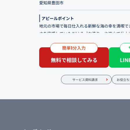
愛知県豊田市
アピールポイント
地元の市場で毎日仕入れる新鮮な海の幸を満喫で
さを実感していただける〝お造り〟や炭火で仕上
おすすめです。
簡単
分入力
1
職人が様々な調理法で生み出す逸品は、どれもお
無料で相談してみる
LI
会・カジュアルな接待・会食といったお集まりの
ぜひお役立てください。
サービス資料請求
お役立ち