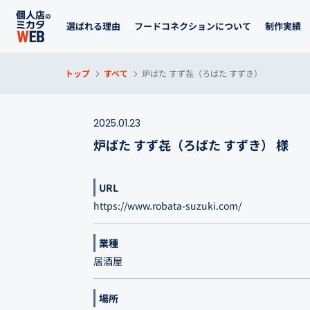
選ばれる理由
フードコネクションについて
制作実績
トップ
すべて
炉ばた すず㐂（ろばた すずき）
2025.01.23
炉ばた すず㐂（ろばた すずき） 様
URL
https://www.robata-suzuki.com/
業種
居酒屋
場所