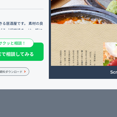
きる居酒屋です。 素材の良
げる〝炉端焼き〟は、特に
サクッと相談！
酒と相性抜群。 飲み会・宴
NEで相談してみる
他、出張時の1人飲みにも
資料ダウンロード
Scr