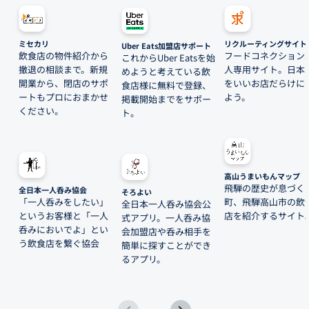
ミセカリ
リクルーティングサイト
Uber Eats加盟店サポート
飲食店の物件紹介から
フードコネクション
これからUber Eatsを始
撤退の相談まで。新規
人専用サイト。日本
めようと考えている飲
開業から、閉店のサポ
をいいお店だらけに
食店様に無料で登録、
ートもプロにおまかせ
よう。
掲載開始までをサポー
ください。
ト。
高山うまいもんマップ
飛騨の歴史が息づく
全日本一人呑み協会
そろよい
「一人呑みをしたい」
町、飛騨高山市の飲
全日本一人呑み協会公
というお客様と「一人
店を紹介するサイト
式アプリ。一人呑み協
呑みにおいでよ」とい
会加盟店や呑み相手を
う飲食店を繋ぐ協会
簡単に探すことができ
るアプリ。