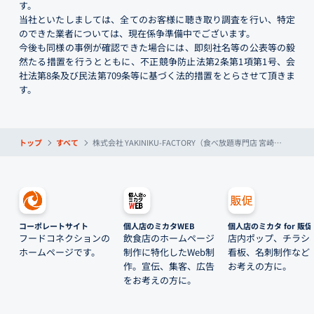
す。
当社といたしましては、全てのお客様に聴き取り調査を行い、特定
のできた業者については、現在係争準備中でございます。
今後も同様の事例が確認できた場合には、即刻社名等の公表等の毅
然たる措置を行うとともに、不正競争防止法第2条第1項第1号、会
社法第8条及び民法第709条等に基づく法的措置をとらさせて頂きま
す。
トップ
すべて
株式会社 YAKINIKU-FACTORY（食べ放題専門店 宮崎肉本舗）
コーポレートサイト
個人店のミカタWEB
個人店のミカタ for 販促
フードコネクションの
飲食店のホームページ
店内ポップ、チラシ
ホームページです。
制作に特化したWeb制
看板、名刺制作など
作。宣伝、集客、広告
お考えの方に。
をお考えの方に。